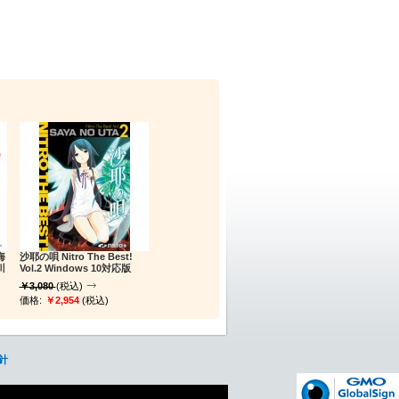
海
沙耶の唄 Nitro The Best!
川
Vol.2 Windows 10対応版
￥3,080
(税込)
価格:
￥2,954
(税込)
針