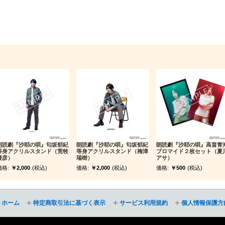
朗読劇『沙耶の唄』匂坂郁紀
朗読劇『沙耶の唄』匂坂郁紀
朗読劇『沙耶の唄』高畠青
等身アクリルスタンド（荒牧
等身アクリルスタンド（梅津
ブロマイド２枚セット（夏
慶彦）
瑞樹）
アサ）
価格:
￥2,000
(税込)
価格:
￥2,000
(税込)
価格:
￥500
(税込)
ホーム
特定商取引法に基づく表示
サービス利用規約
個人情報保護方