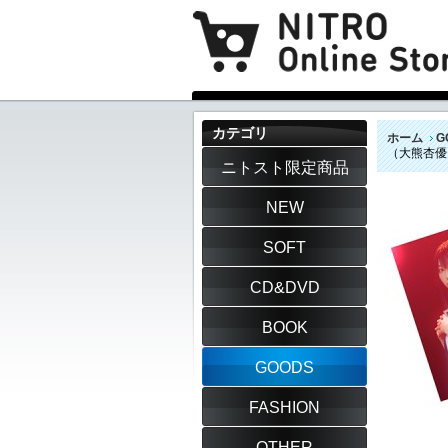
カテゴリ
ホーム
G
（大熊杏優
ニトスト限定商品
NEW
SOFT
CD&DVD
BOOK
GOODS
FASHION
OTHER