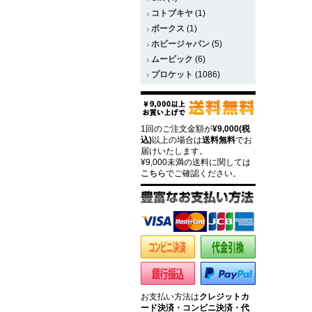
コトブキヤ
(1)
ボークス
(1)
ホビージャパン
(5)
ムービック
(6)
プロケット
(1086)
1回のご注文金額が
¥9,000(税
込)
以上の場合は
送料無料
でお
届けいたします。
¥9,000未満の送料に関しては
こちら
でご確認ください。
お支払い方法は
クレジットカ
ード決済・コンビニ決済・代