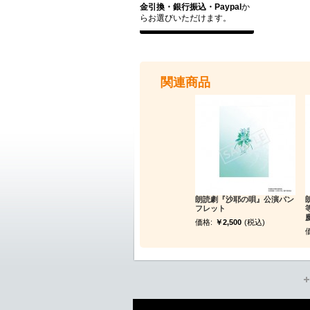
金引換・銀行振込・Paypal
か
らお選びいただけます。
関連商品
朗読劇『沙耶の唄』公演パン
フレット
価格:
￥2,500
(税込)