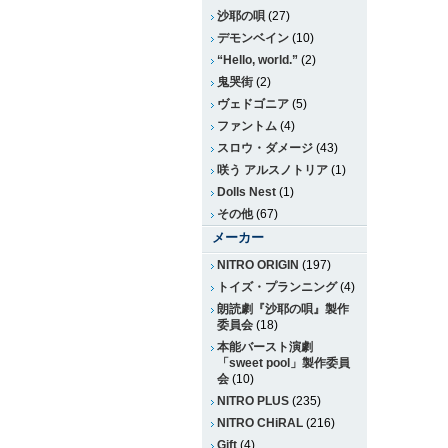
沙耶の唄
(27)
デモンベイン
(10)
“Hello, world.”
(2)
鬼哭街
(2)
ヴェドゴニア
(5)
ファントム
(4)
スロウ・ダメージ
(43)
咲う アルスノトリア
(1)
Dolls Nest
(1)
その他
(67)
メーカー
NITRO ORIGIN
(197)
トイズ・プランニング
(4)
朗読劇『沙耶の唄』製作
委員会
(18)
本能バースト演劇
「sweet pool」製作委員
会
(10)
NITRO PLUS
(235)
NITRO CHiRAL
(216)
Gift
(4)