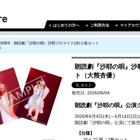
はじめての方へ
ご利用方法
マイアカウ
OODS
朗読劇『沙耶の唄』沙耶ブロマイド(赤)２枚セット
）
朗読劇『沙耶の唄』沙耶
ト（大熊杏優）
発売日:
2026/06/04
朗読劇『沙耶の唄』公演
2026年6月4日(木)～6月14
朗読劇『沙耶の唄』公演にて販
【仕様】
サイズL版／2枚セット