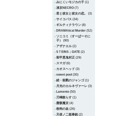
みにくいモジカの子
(1)
凍京NECRO
(7)
君と彼女と彼女の恋。
(3)
サイコパス
(34)
ギルティクラウン
(8)
DRAMAtical Murder
(52)
ソニコミ（すーぱーそに
子）
(90)
アザナエル
(2)
SＴEINS；GATE
(2)
装甲悪鬼村正
(29)
スマガ
(6)
カオスヘッド
(3)
sweet pool
(30)
続・殺戮のジャンゴ
(1)
月光のカルネヴァーレ
(3)
Lamento
(50)
刃鳴散らす
(1)
塵骸魔京
(4)
咎狗の血
(26)
天使ノ二挺拳銃
(2)