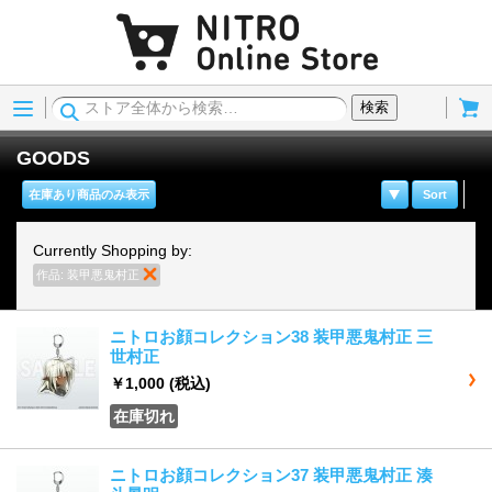
Menu
Cart
検索
GOODS
在庫あり商品のみ表示
Sort
Currently Shopping by:
作品:
装甲悪鬼村正
商品の削除
ニトロお顔コレクション38 装甲悪鬼村正 三
世村正
￥1,000
(税込)
在庫切れ
ニトロお顔コレクション37 装甲悪鬼村正 湊