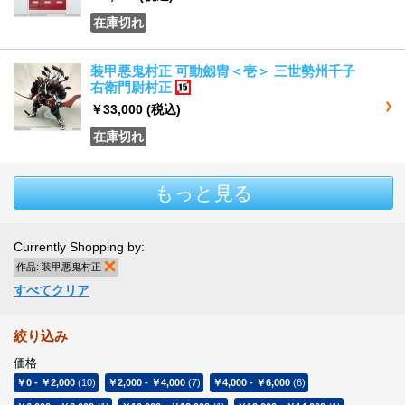
在庫切れ
装甲悪鬼村正 可動劔冑＜壱＞ 三世勢州千子
右衛門尉村正
15歳以上
￥33,000
(税込)
在庫切れ
もっと見る
Currently Shopping by:
作品:
装甲悪鬼村正
商品の削除
すべてクリア
絞り込み
価格
￥0
-
￥2,000
(10)
￥2,000
-
￥4,000
(7)
￥4,000
-
￥6,000
(6)