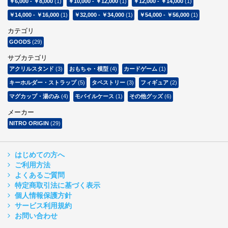
￥6,000
-
￥8,000
(1)
￥10,000
-
￥12,000
(1)
￥12,000
-
￥14,000
(1)
￥14,000
-
￥16,000
(1)
￥32,000
-
￥34,000
(1)
￥54,000
-
￥56,000
(1)
カテゴリ
GOODS
(29)
サブカテゴリ
アクリルスタンド
(3)
おもちゃ・模型
(4)
カードゲーム
(1)
キーホルダー・ストラップ
(5)
タペストリー
(3)
フィギュア
(2)
マグカップ・湯のみ
(4)
モバイルケース
(1)
その他グッズ
(6)
メーカー
NITRO ORIGIN
(29)
はじめての方へ
ご利用方法
よくあるご質問
特定商取引法に基づく表示
個人情報保護方針
サービス利用規約
お問い合わせ