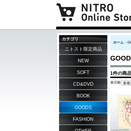
カテゴリ
ホーム
G
ニトスト限定商品
GOOD
NEW
SOFT
1件の商
表示順
CD&DVD
BOOK
GOODS
FASHION
OTHER