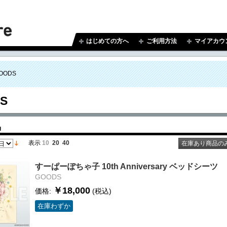
はじめての方へ
ご利用方法
マイアカウ
OODS
S
品
表示
10
20
40
在庫あり商品の
すーぱーぽちゃ子 10th Anniversary ベッドシーツ
GOODS
￥18,000
価格:
(税込)
在庫わずか