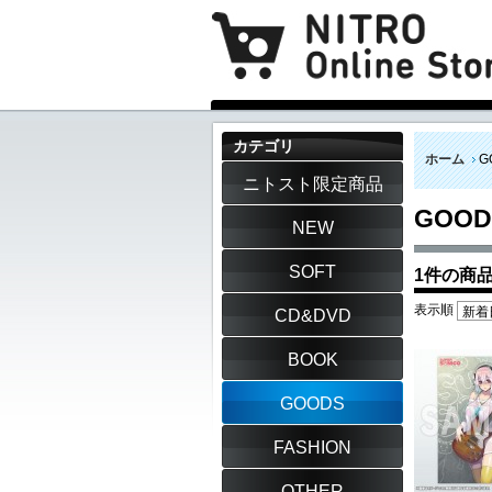
カテゴリ
ホーム
G
ニトスト限定商品
GOOD
NEW
SOFT
1件の商
表示順
CD&DVD
BOOK
GOODS
FASHION
OTHER