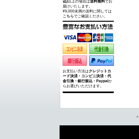
込)
以上の場合は
送料無料
でお
届けいたします。
¥9,000未満の送料に関しては
こちら
でご確認ください。
お支払い方法は
クレジットカ
ード決済・コンビニ決済・代
金引換・銀行振込・Paypal
か
らお選びいただけます。