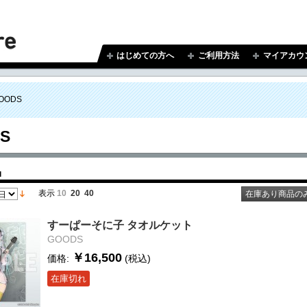
はじめての方へ
ご利用方法
マイアカウ
OODS
S
品
表示
10
20
40
在庫あり商品の
すーぱーそに子 タオルケット
GOODS
￥16,500
価格:
(税込)
在庫切れ