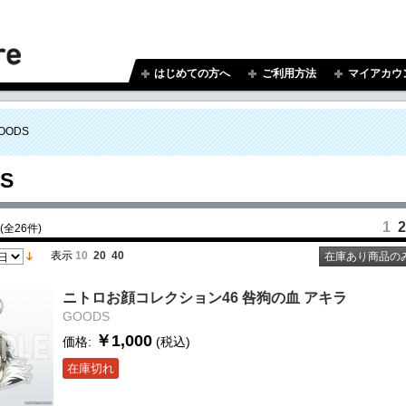
はじめての方へ
ご利用方法
マイアカウ
OODS
S
1
2
(全26件)
表示
10
20
40
在庫あり商品の
ニトロお顔コレクション46 咎狗の血 アキラ
GOODS
￥1,000
価格:
(税込)
在庫切れ