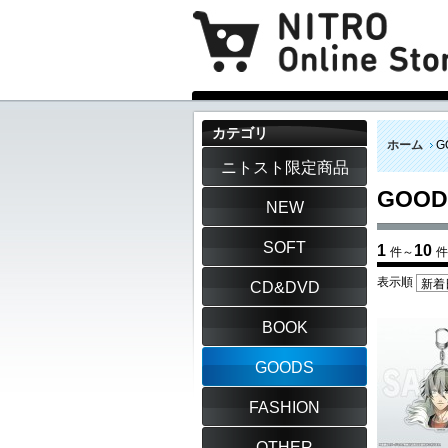
カテゴリ
ホーム
G
ニトスト限定商品
GOOD
NEW
SOFT
1
10
件～
件
表示順
CD&DVD
BOOK
GOODS
FASHION
OTHER