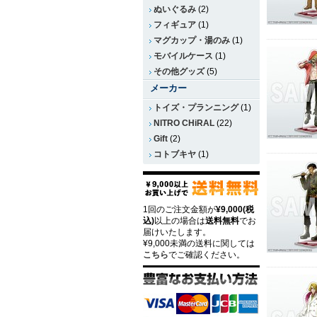
ぬいぐるみ
(2)
フィギュア
(1)
マグカップ・湯のみ
(1)
モバイルケース
(1)
その他グッズ
(5)
メーカー
トイズ・プランニング
(1)
NITRO CHiRAL
(22)
Gift
(2)
コトブキヤ
(1)
1回のご注文金額が
¥9,000(税
込)
以上の場合は
送料無料
でお
届けいたします。
¥9,000未満の送料に関しては
こちら
でご確認ください。