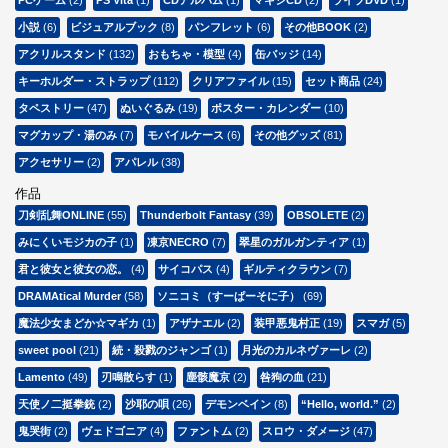
PCゲーム
(2)
PS Vita
(1)
CDアルバム
(1)
マキシCD
(2)
ライブDVD
(1)
小説
(6)
ビジュアルブック
(8)
パンフレット
(6)
その他BOOK
(2)
アクリルスタンド
(132)
おもちゃ・模型
(4)
缶バッジ
(14)
キーホルダー・ストラップ
(112)
クリアファイル
(15)
セット商品
(24)
タペストリー
(47)
ぬいぐるみ
(19)
ポスター・カレンダー
(10)
マグカップ・湯のみ
(7)
モバイルケース
(6)
その他グッズ
(81)
アクセサリー
(2)
アパレル
(38)
作品
刀剣乱舞ONLINE
(55)
Thunderbolt Fantasy
(39)
OBSOLETE
(2)
みにくいモジカの子
(1)
凍京NECRO
(7)
翠星のガルガンティア
(1)
君と彼女と彼女の恋。
(4)
サイコパス
(4)
ギルティクラウン
(7)
DRAMAtical Murder
(58)
ソニコミ（すーぱーそに子）
(69)
魔法少女まどか☆マギカ
(1)
アザナエル
(2)
装甲悪鬼村正
(19)
スマガ
(5)
sweet pool
(21)
続・殺戮のジャンゴ
(1)
月光のカルネヴァーレ
(2)
Lamento
(49)
刃鳴散らす
(1)
塵骸魔京
(2)
咎狗の血
(21)
天使ノ二挺拳銃
(2)
沙耶の唄
(26)
デモンベイン
(8)
“Hello, world.”
(2)
鬼哭街
(2)
ヴェドゴニア
(4)
ファントム
(2)
スロウ・ダメージ
(47)