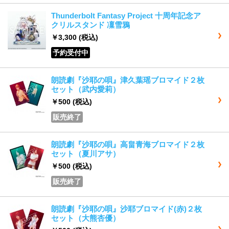
Thunderbolt Fantasy Project 十周年記念ア
クリルスタンド 凜雪鴉
￥3,300
(税込)
予約受付中
朗読劇『沙耶の唄』津久葉瑶ブロマイド２枚
セット（武内愛莉）
￥500
(税込)
販売終了
朗読劇『沙耶の唄』高畠青海ブロマイド２枚
セット（夏川アサ）
￥500
(税込)
販売終了
朗読劇『沙耶の唄』沙耶ブロマイド(赤)２枚
セット（大熊杏優）