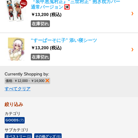
『装甲悪鬼村正』“三世村正” 抱き枕カバー
通常バージョン
18歳以上
￥13,200
(税込)
在庫切れ
“すーぱーそに子” 添い寝シーツ
￥13,200
(税込)
在庫切れ
Currently Shopping by:
価格:
￥12,000 - ￥14,000
商品の削除
すべてクリア
絞り込み
カテゴリ
GOODS
(7)
サブカテゴリ
タペストリー
(1)
その他グッズ
(6)