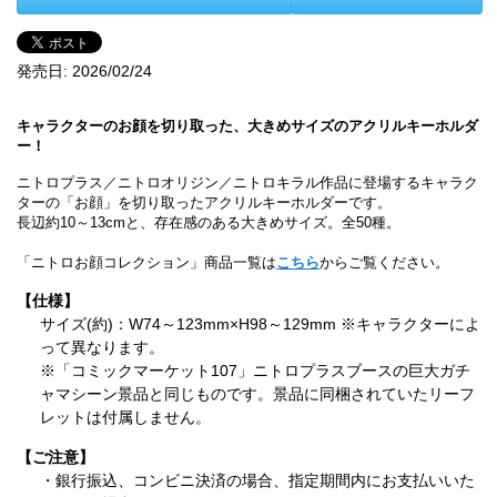
発売日:
2026/02/24
キャラクターのお顔を切り取った、大きめサイズのアクリルキーホルダ
ー！
ニトロプラス／ニトロオリジン／ニトロキラル作品に登場するキャラク
ターの「お顔」を切り取ったアクリルキーホルダーです。
長辺約10～13cmと、存在感のある大きめサイズ。全50種。
「ニトロお顔コレクション」商品一覧は
こちら
からご覧ください。
【仕様】
サイズ(約)：W74～123mm×H98～129mm ※キャラクターによ
って異なります。
※「コミックマーケット107」ニトロプラスブースの巨大ガチ
ャマシーン景品と同じものです。景品に同梱されていたリーフ
レットは付属しません。
【ご注意】
・銀行振込、コンビニ決済の場合、指定期間内にお支払いいた