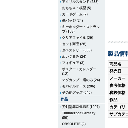
アクリルスタンド
(233)
おもちゃ・模型
(5)
カードゲーム
(7)
缶バッジ
(24)
キーホルダー・ストラッ
プ
(158)
クリアファイル
(29)
セット商品
(28)
タペストリー
(386)
製品情
ぬいぐるみ
(24)
フィギュア
(3)
商品名
ポスター・カレンダー
発売日
(12)
メーカー
マグカップ・湯のみ
(24)
参考価格
モバイルケース
(206)
税抜価格
その他グッズ
(645)
作品
作品
カテゴリ
刀剣乱舞ONLINE
(1207)
Thunderbolt Fantasy
サブカテ
(59)
OBSOLETE
(2)