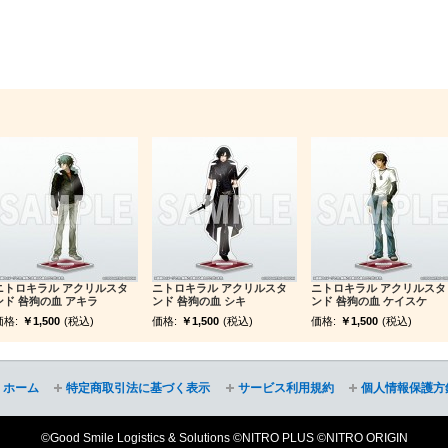
ニトロキラル アクリルスタ
ニトロキラル アクリルスタ
ニトロキラル アクリルスタ
ンド 咎狗の血 アキラ
ンド 咎狗の血 シキ
ンド 咎狗の血 ケイスケ
価格:
￥1,500
(税込)
価格:
￥1,500
(税込)
価格:
￥1,500
(税込)
ホーム
特定商取引法に基づく表示
サービス利用規約
個人情報保護方
©Good Smile Logistics & Solutions ©NITRO PLUS ©NITRO ORIGIN