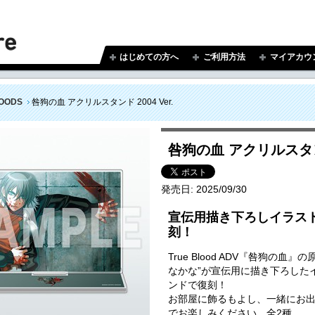
はじめての方へ
ご利用方法
マイアカウ
OODS
咎狗の血 アクリルスタンド 2004 Ver.
咎狗の血 アクリルスタンド 
発売日:
2025/09/30
宣伝用描き下ろしイラス
刻！
True Blood ADV『咎狗の
なかな”が宣伝用に描き下ろした
ンドで復刻！
お部屋に飾るもよし、一緒にお
でお楽しみください。全2種。