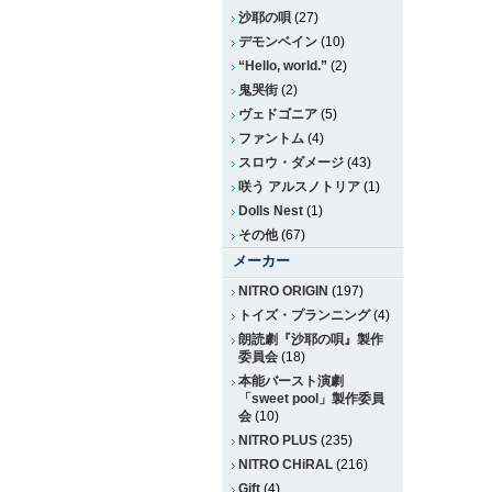
沙耶の唄
(27)
デモンベイン
(10)
“Hello, world.”
(2)
鬼哭街
(2)
ヴェドゴニア
(5)
ファントム
(4)
スロウ・ダメージ
(43)
咲う アルスノトリア
(1)
Dolls Nest
(1)
その他
(67)
メーカー
NITRO ORIGIN
(197)
トイズ・プランニング
(4)
朗読劇『沙耶の唄』製作
委員会
(18)
本能バースト演劇
「sweet pool」製作委員
会
(10)
NITRO PLUS
(235)
NITRO CHiRAL
(216)
Gift
(4)