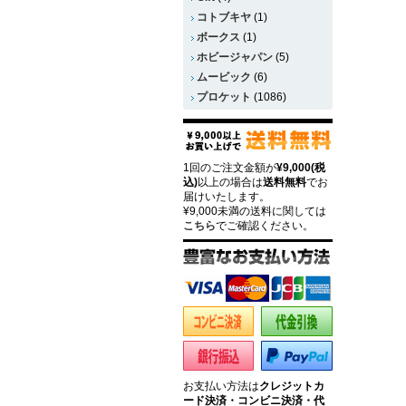
コトブキヤ
(1)
ボークス
(1)
ホビージャパン
(5)
ムービック
(6)
プロケット
(1086)
1回のご注文金額が
¥9,000(税
込)
以上の場合は
送料無料
でお
届けいたします。
¥9,000未満の送料に関しては
こちら
でご確認ください。
お支払い方法は
クレジットカ
ード決済・コンビニ決済・代