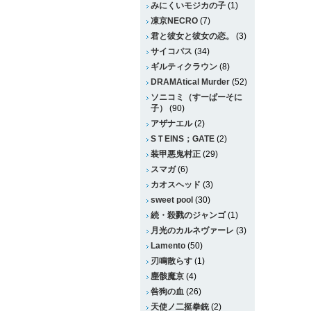
みにくいモジカの子
(1)
凍京NECRO
(7)
君と彼女と彼女の恋。
(3)
サイコパス
(34)
ギルティクラウン
(8)
DRAMAtical Murder
(52)
ソニコミ（すーぱーそに
子）
(90)
アザナエル
(2)
SＴEINS；GATE
(2)
装甲悪鬼村正
(29)
スマガ
(6)
カオスヘッド
(3)
sweet pool
(30)
続・殺戮のジャンゴ
(1)
月光のカルネヴァーレ
(3)
Lamento
(50)
刃鳴散らす
(1)
塵骸魔京
(4)
咎狗の血
(26)
天使ノ二挺拳銃
(2)