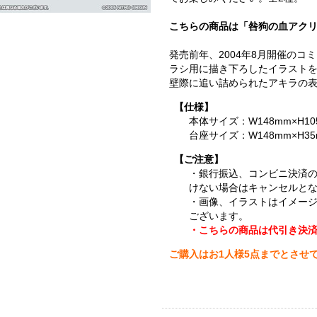
こちらの商品は「咎狗の血アクリルス
発売前年、2004年8月開催のコ
ラシ用に描き下ろしたイラスト
壁際に追い詰められたアキラの
【仕様】
本体サイズ：W148mm×H10
台座サイズ：W148mm×H35
【ご注意】
・銀行振込、コンビニ決済
けない場合はキャンセルと
・画像、イラストはイメー
ございます。
・こちらの商品は代引き決
ご購入はお1人様5点までとさせ