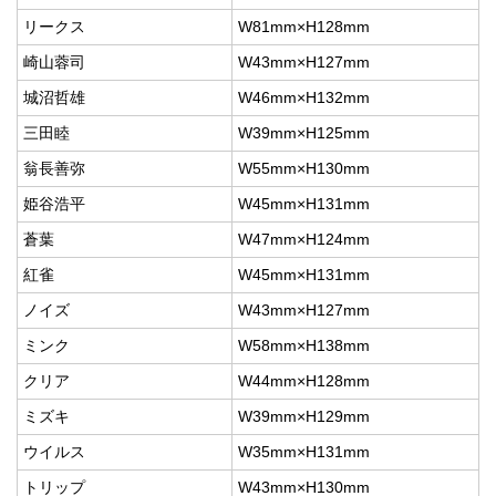
リークス
W81mm×H128mm
崎山蓉司
W43mm×H127mm
城沼哲雄
W46mm×H132mm
三田睦
W39mm×H125mm
翁長善弥
W55mm×H130mm
姫谷浩平
W45mm×H131mm
蒼葉
W47mm×H124mm
紅雀
W45mm×H131mm
ノイズ
W43mm×H127mm
ミンク
W58mm×H138mm
クリア
W44mm×H128mm
ミズキ
W39mm×H129mm
ウイルス
W35mm×H131mm
トリップ
W43mm×H130mm