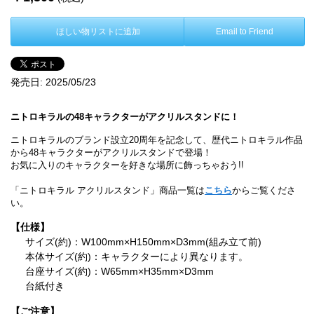
ほしい物リストに追加
Email to Friend
発売日:
2025/05/23
ニトロキラルの48キャラクターがアクリルスタンドに！
ニトロキラルのブランド設立20周年を記念して、歴代ニトロキラル作品
から48キャラクターがアクリルスタンドで登場！
お気に入りのキャラクターを好きな場所に飾っちゃおう!!
「ニトロキラル アクリルスタンド」商品一覧は
こちら
からご覧くださ
い。
【仕様】
サイズ(約)：W100mm×H150mm×D3mm(組み立て前)
本体サイズ(約)：キャラクターにより異なります。
台座サイズ(約)：W65mm×H35mm×D3mm
台紙付き
【ご注意】