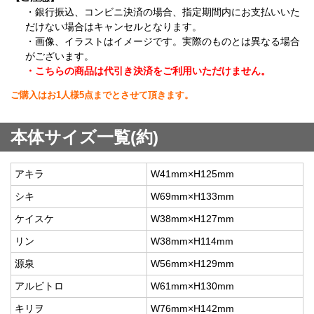
・銀行振込、コンビニ決済の場合、指定期間内にお支払いいた
だけない場合はキャンセルとなります。
・画像、イラストはイメージです。実際のものとは異なる場合
がございます。
・こちらの商品は代引き決済をご利用いただけません。
ご購入はお1人様5点までとさせて頂きます。
本体サイズ一覧(約)
アキラ
W41mm×H125mm
シキ
W69mm×H133mm
ケイスケ
W38mm×H127mm
リン
W38mm×H114mm
源泉
W56mm×H129mm
アルビトロ
W61mm×H130mm
キリヲ
W76mm×H142mm