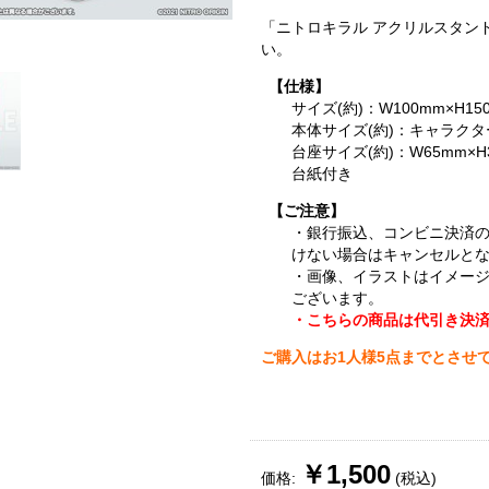
「ニトロキラル アクリルスタン
い。
【仕様】
サイズ(約)：W100mm×H15
本体サイズ(約)：キャラク
台座サイズ(約)：W65mm×H
台紙付き
【ご注意】
・銀行振込、コンビニ決済
けない場合はキャンセルと
・画像、イラストはイメー
ございます。
・こちらの商品は代引き決
ご購入はお1人様5点までとさせ
￥1,500
価格:
(税込)