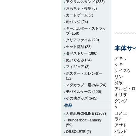
アクリルスタンド
(233)
おもちゃ・模型
(5)
カードゲーム
(7)
缶バッジ
(24)
キーホルダー・ストラッ
プ
(158)
クリアファイル
(29)
セット商品
(28)
本体サイ
タペストリー
(386)
アキラ
ぬいぐるみ
(24)
シキ
フィギュア
(3)
ケイスケ
ポスター・カレンダー
リン
(12)
源泉
マグカップ・湯のみ
(24)
アルビトロ
モバイルケース
(206)
キリヲ
その他グッズ
(645)
グンジ
作品
n
コノエ
刀剣乱舞ONLINE
(1207)
ライ
Thunderbolt Fantasy
アサト
(59)
バルド
OBSOLETE
(2)