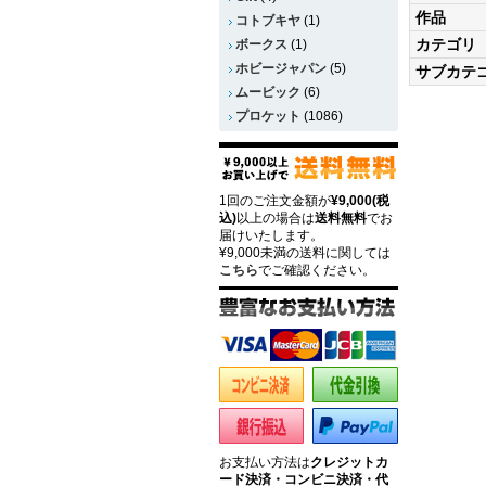
作品
コトブキヤ
(1)
カテゴリ
ボークス
(1)
ホビージャパン
(5)
サブカテ
ムービック
(6)
プロケット
(1086)
1回のご注文金額が
¥9,000(税
込)
以上の場合は
送料無料
でお
届けいたします。
¥9,000未満の送料に関しては
こちら
でご確認ください。
お支払い方法は
クレジットカ
ード決済・コンビニ決済・代