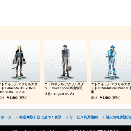
ニトロキラル アクリルスタ
ニトロキラル アクリルスタ
ニトロキラル アクリルスタ
ド Lamento -BEYOND
ンド sweet pool 崎山蓉司
ンド DRAMAtical Murder 
HE VOID- コノエ
葉
価格:
￥1,500
(税込)
価格:
￥1,500
(税込)
価格:
￥1,500
(税込)
ホーム
特定商取引法に基づく表示
サービス利用規約
個人情報保護方