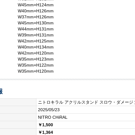
W45mm×H124mm
W40mm×H126mm
W37mm×H126mm
W45mm×H130mm
W44mm×H131mm
W39mm×H131mm
W42mm×H125mm
W40mm×H134mm
W42mm×H120mm
W35mm×H123mm
W35mm×H122mm
W35mm×H120mm
報
ニトロキラル アクリルスタンド スロウ・ダメージ
2025/05/23
NITRO CHiRAL
￥1,500
￥1,364