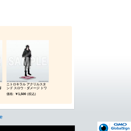
ニトロキラル アクリルスタ
蒼
ンド スロウ・ダメージ トワ
価格:
￥1,500
(税込)
針