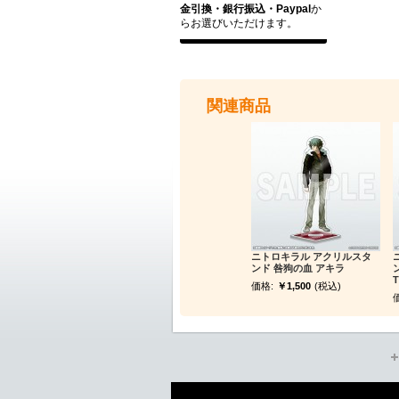
金引換・銀行振込・Paypal
か
らお選びいただけます。
関連商品
ニトロキラル アクリルスタ
ンド 咎狗の血 アキラ
ン
T
価格:
￥1,500
(税込)