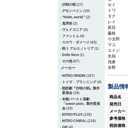
セイ
沙耶の唄
(27)
トワ
デモンベイン
(10)
タク
“Hello, world.”
(2)
レイ
鬼哭街
(2)
斑目
ヴェドゴニア
(5)
藤枝
ファントム
(4)
小太郎
スロウ・ダメージ
(43)
マユ
咲う アルスノトリア
(1)
エイジ
Dolls Nest
(1)
生稲
その他
(67)
浅倉
水野
メーカー
NITRO ORIGIN
(197)
トイズ・プランニング
(4)
製品情
朗読劇『沙耶の唄』製作
委員会
(18)
商品名
本能バースト演劇
「sweet pool」製作委員
発売日
会
(10)
メーカー
NITRO PLUS
(235)
参考価格
NITRO CHiRAL
(216)
税抜価格
Gift
(4)