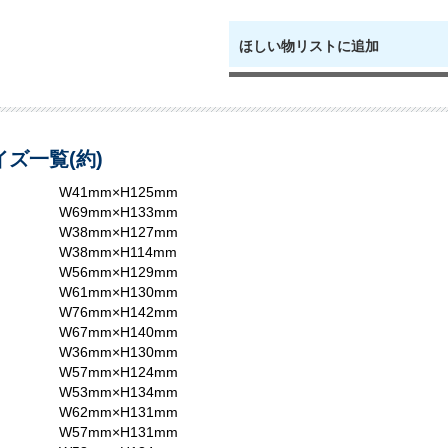
ほしい物リストに追加
ズ一覧(約)
W41mm×H125mm
W69mm×H133mm
W38mm×H127mm
W38mm×H114mm
W56mm×H129mm
W61mm×H130mm
W76mm×H142mm
W67mm×H140mm
W36mm×H130mm
W57mm×H124mm
W53mm×H134mm
W62mm×H131mm
W57mm×H131mm