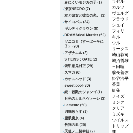
ラゼル
みにくいモジカの子
(1)
カルツ
凍京NECRO
(7)
ヴェルグ
君と彼女と彼女の恋。
(3)
フラウド
サイコパス
(34)
シュイ
ギルティクラウン
(8)
フィリ
DRAMAtical Murder
(52)
キル
ソニコミ（すーぱーそに
ウル
子）
(90)
リークス
アザナエル
(2)
崎山蓉司
SＴEINS；GATE
(2)
城沼哲雄
装甲悪鬼村正
(29)
三田睦
翁長善弥
スマガ
(6)
姫谷浩平
カオスヘッド
(3)
蒼葉
sweet pool
(30)
紅雀
続・殺戮のジャンゴ
(1)
ノイズ
月光のカルネヴァーレ
(3)
ミンク
Lamento
(50)
クリア
刃鳴散らす
(1)
ミズキ
塵骸魔京
(4)
ウイルス
咎狗の血
(26)
トリップ
天使ノ二挺拳銃
(2)
蓮