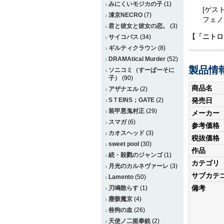
みにくいモジカの子
(1)
[ゲス
凍京NECRO
(7)
フェノ
君と彼女と彼女の恋。
(3)
【「ニトロ
サイコパス
(34)
ギルティクラウン
(8)
DRAMAtical Murder
(52)
製品情
ソニコミ（すーぱーそに
子）
(90)
商品名
アザナエル
(2)
発売日
SＴEINS；GATE
(2)
装甲悪鬼村正
(29)
メーカー
スマガ
(6)
参考価格
カオスヘッド
(3)
税抜価格
sweet pool
(30)
作品
続・殺戮のジャンゴ
(1)
カテゴリ
月光のカルネヴァーレ
(3)
サブカテ
Lamento
(50)
備考
刃鳴散らす
(1)
塵骸魔京
(4)
咎狗の血
(26)
天使ノ二挺拳銃
(2)