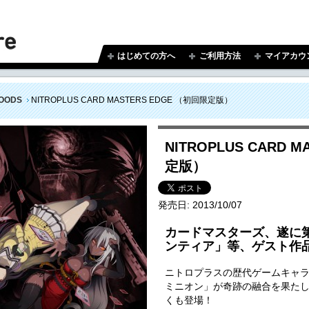
はじめての方へ
ご利用方法
マイアカウ
OODS
NITROPLUS CARD MASTERS EDGE （初回限定版）
NITROPLUS CARD 
定版）
発売日:
2013/10/07
カードマスターズ、遂に
ンティア」等、ゲスト作
ニトロプラスの歴代ゲームキャ
ミニオン」が奇跡の融合を果た
くも登場！