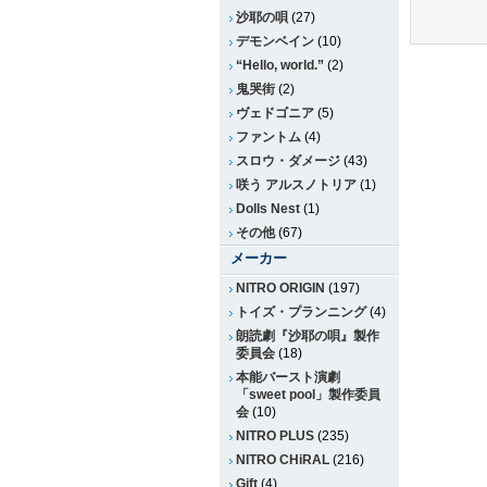
沙耶の唄
(27)
デモンベイン
(10)
“Hello, world.”
(2)
鬼哭街
(2)
ヴェドゴニア
(5)
ファントム
(4)
スロウ・ダメージ
(43)
咲う アルスノトリア
(1)
Dolls Nest
(1)
その他
(67)
メーカー
NITRO ORIGIN
(197)
トイズ・プランニング
(4)
朗読劇『沙耶の唄』製作
委員会
(18)
本能バースト演劇
「sweet pool」製作委員
会
(10)
NITRO PLUS
(235)
NITRO CHiRAL
(216)
Gift
(4)