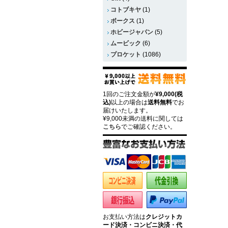
コトブキヤ
(1)
ボークス
(1)
ホビージャパン
(5)
ムービック
(6)
プロケット
(1086)
1回のご注文金額が
¥9,000(税
込)
以上の場合は
送料無料
でお
届けいたします。
¥9,000未満の送料に関しては
こちら
でご確認ください。
お支払い方法は
クレジットカ
ード決済・コンビニ決済・代