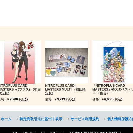
ITROPLUS CARD
NITROPLUS CARD
「NITROPLUS CARD
MASTERS ＋(プラス) （初回
MASTERS MULTI （初回限
MASTERS」特大タペスト
限定版）
定版）
ー （集合）
価格:
￥7,700
(税込)
価格:
￥9,219
(税込)
価格:
￥6,600
(税込)
ホーム
特定商取引法に基づく表示
サービス利用規約
個人情報保護方