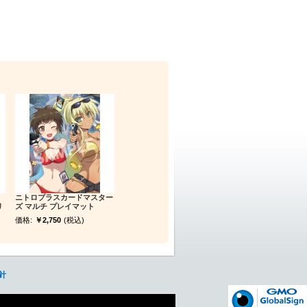
ニトロプラスカードマスター
リ
ズ マルチ プレイマット
価格:
￥2,750
(税込)
針