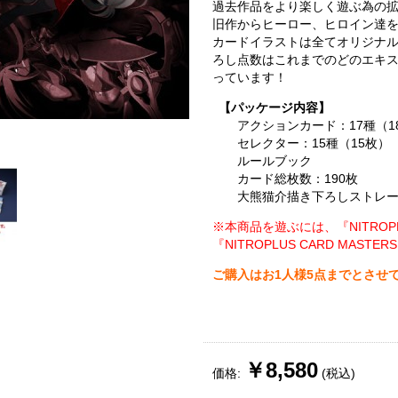
過去作品をより楽しく遊ぶ為の
旧作からヒーロー、ヒロイン達
カードイラストは全てオリジナ
ろし点数はこれまでのどのエキ
っています！
【パッケージ内容】
アクションカード：17種（1
セレクター：15種（15枚）
ルールブック
カード総枚数：190枚
大熊猫介描き下ろしストレ
※本商品を遊ぶには、『NITROPLU
『NITROPLUS CARD MASTE
ご購入はお1人様5点までとさせ
￥8,580
価格:
(税込)