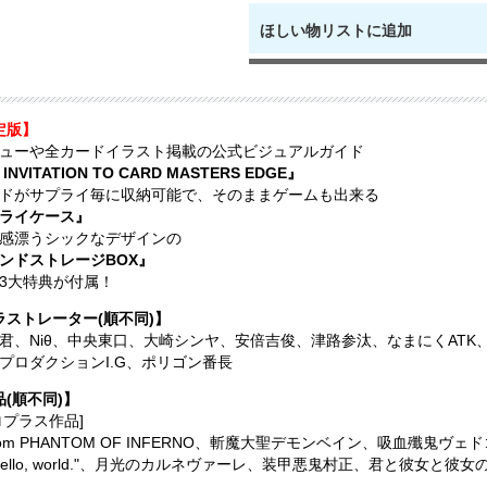
ほしい物リストに追加
定版】
ューや全カードイラスト掲載の公式ビジュアルガイド
 INVITATION TO CARD MASTERS EDGE』
ドがサプライ毎に収納可能で、そのままゲームも出来る
ライケース』
感漂うシックなデザインの
ンドストレージBOX』
3大特典が付属！
ラストレーター(順不同)】
君、Niθ、中央東口、大崎シンヤ、安倍吉俊、津路参汰、なまにくAT
プロダクションI.G、ポリゴン番長
(順不同)】
ロプラス作品]
ntom PHANTOM OF INFERNO、斬魔大聖デモンベイン、吸血殲鬼
Hello, world."、月光のカルネヴァーレ、装甲悪鬼村正、君と彼女と彼女