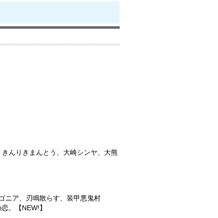
K、きんりきまんとう、大崎シンヤ、大熊
ヴェドゴニア、刃鳴散らす、装甲悪鬼村
の恋。【NEW!】