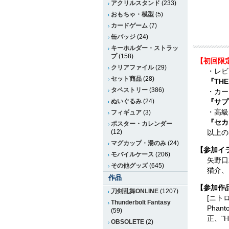
アクリルスタンド
(233)
おもちゃ・模型
(5)
カードゲーム
(7)
缶バッジ
(24)
キーホルダー・ストラッ
プ
(158)
【初回限
クリアファイル
(29)
・レビ
セット商品
(28)
『THE
タペストリー
(386)
・カー
ぬいぐるみ
(24)
『サプ
・高級
フィギュア
(3)
『セカ
ポスター・カレンダー
(12)
以上の
マグカップ・湯のみ
(24)
【参加イ
モバイルケース
(206)
矢野口
その他グッズ
(645)
猫介、
作品
【参加作品
刀剣乱舞ONLINE
(1207)
[ニト
Thunderbolt Fantasy
Pha
(59)
正、"
OBSOLETE
(2)