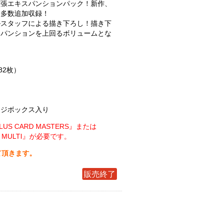
拡張エキスパンションパック！新作、
を多数追加収録！
ルスタッフによる描き下ろし！描き下
スパンションを上回るボリュームとな
82枚）
ージボックス入り
S CARD MASTERS』または
RS MULTI』が必要です。
て頂きます。
販売終了