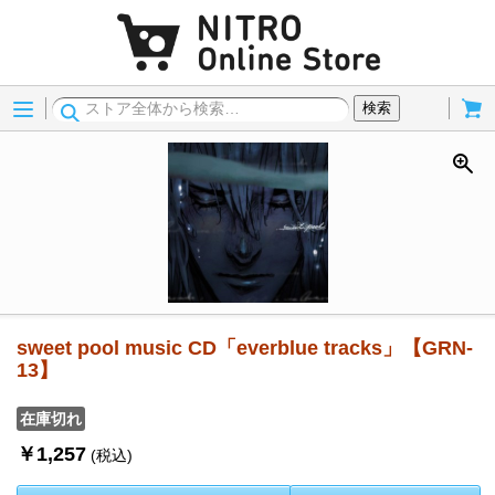
Menu
Cart
検索
sweet pool music CD「everblue tracks」【GRN-
13】
在庫切れ
￥1,257
(税込)