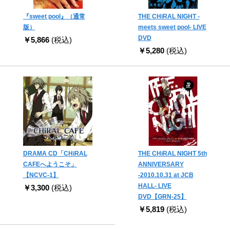
『sweet pool』（通常
THE CHiRAL NIGHT -
版）
meets sweet pool- LIVE
DVD
￥5,866
(税込)
￥5,280
(税込)
DRAMA CD「CHiRAL
THE CHiRAL NIGHT 5th
CAFEへようこそ」
ANNIVERSARY
【NCVC-1】
-2010.10.31 at JCB
HALL- LIVE
￥3,300
(税込)
DVD【GRN-25】
￥5,819
(税込)