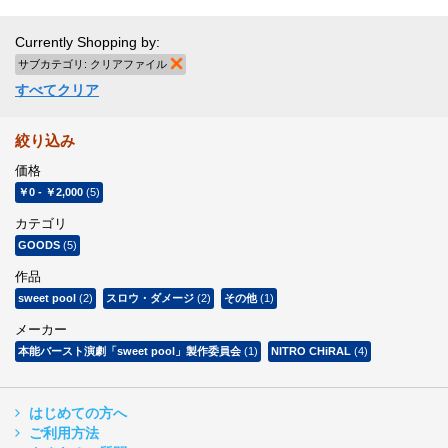
Currently Shopping by:
サブカテゴリ:
クリアファイル
商品の削除
すべてクリア
絞り込み
価格
￥0
-
￥2,000
(5)
カテゴリ
GOODS
(5)
作品
sweet pool
(2)
スロウ・ダメージ
(2)
その他
(1)
メーカー
本能バースト演劇「sweet pool」製作委員会
(1)
NITRO CHiRAL
(4)
はじめての方へ
ご利用方法