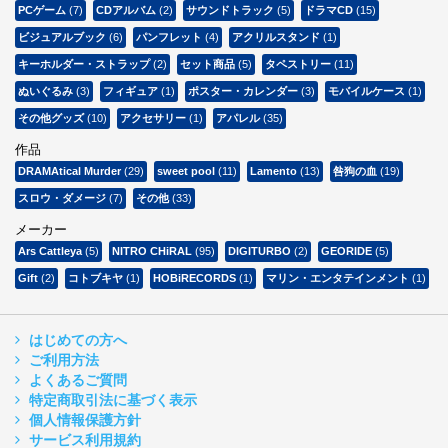
PCゲーム
(7)
CDアルバム
(2)
サウンドトラック
(5)
ドラマCD
(15)
ビジュアルブック
(6)
パンフレット
(4)
アクリルスタンド
(1)
キーホルダー・ストラップ
(2)
セット商品
(5)
タペストリー
(11)
ぬいぐるみ
(3)
フィギュア
(1)
ポスター・カレンダー
(3)
モバイルケース
(1)
その他グッズ
(10)
アクセサリー
(1)
アパレル
(35)
作品
DRAMAtical Murder
(29)
sweet pool
(11)
Lamento
(13)
咎狗の血
(19)
スロウ・ダメージ
(7)
その他
(33)
メーカー
Ars Cattleya
(5)
NITRO CHiRAL
(95)
DIGITURBO
(2)
GEORIDE
(5)
Gift
(2)
コトブキヤ
(1)
HOBiRECORDS
(1)
マリン・エンタテインメント
(1)
はじめての方へ
ご利用方法
よくあるご質問
特定商取引法に基づく表示
個人情報保護方針
サービス利用規約