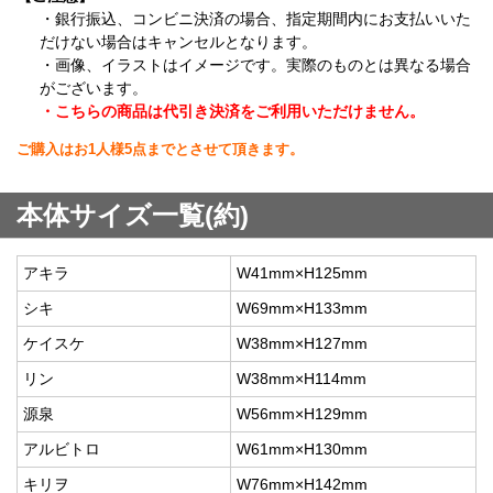
・銀行振込、コンビニ決済の場合、指定期間内にお支払いいた
だけない場合はキャンセルとなります。
・画像、イラストはイメージです。実際のものとは異なる場合
がございます。
・こちらの商品は代引き決済をご利用いただけません。
ご購入はお1人様5点までとさせて頂きます。
本体サイズ一覧(約)
アキラ
W41mm×H125mm
シキ
W69mm×H133mm
ケイスケ
W38mm×H127mm
リン
W38mm×H114mm
源泉
W56mm×H129mm
アルビトロ
W61mm×H130mm
キリヲ
W76mm×H142mm