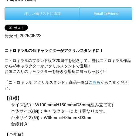
ほしい物リストに追加
Email to Friend
発売日:
2025/05/23
ニトロキラルの48キャラクターがアクリルスタンドに！
ニトロキラルのブランド設立20周年を記念して、歴代ニトロキラル作品
から48キャラクターがアクリルスタンドで登場！
お気に入りのキャラクターを好きな場所に飾っちゃおう!!
「ニトロキラル アクリルスタンド」商品一覧は
こちら
からご覧くださ
い。
【仕様】
サイズ(約)：W100mm×H150mm×D3mm(組み立て前)
本体サイズ(約)：キャラクターにより異なります。
台座サイズ(約)：W65mm×H35mm×D3mm
台紙付き
【ご注意】