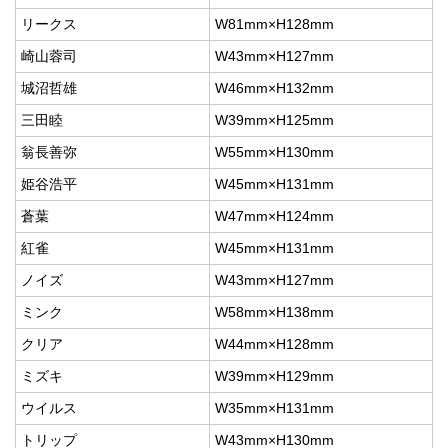
リークス
W81mm×H128mm
崎山蓉司
W43mm×H127mm
城沼哲雄
W46mm×H132mm
三田睦
W39mm×H125mm
翁長善弥
W55mm×H130mm
姫谷浩平
W45mm×H131mm
蒼葉
W47mm×H124mm
紅雀
W45mm×H131mm
ノイズ
W43mm×H127mm
ミンク
W58mm×H138mm
クリア
W44mm×H128mm
ミズキ
W39mm×H129mm
ウイルス
W35mm×H131mm
トリップ
W43mm×H130mm