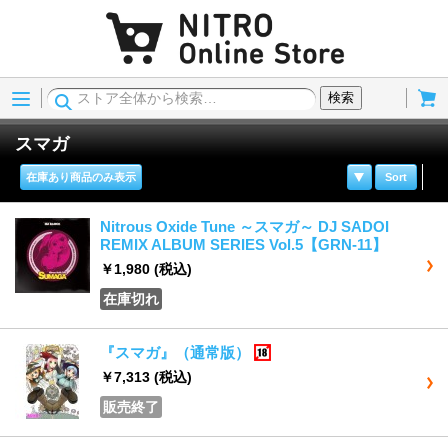
Menu
Cart
検索
スマガ
在庫あり商品のみ表示
Sort
Nitrous Oxide Tune ～スマガ～ DJ SADOI
REMIX ALBUM SERIES Vol.5【GRN-11】
￥1,980
(税込)
在庫切れ
『スマガ』（通常版）
18歳以上
￥7,313
(税込)
販売終了