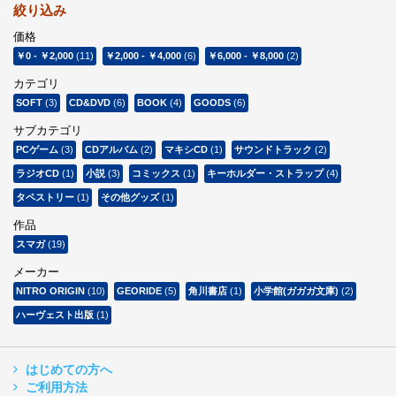
絞り込み
価格
￥0
-
￥2,000
(11)
￥2,000
-
￥4,000
(6)
￥6,000
-
￥8,000
(2)
カテゴリ
SOFT
(3)
CD&DVD
(6)
BOOK
(4)
GOODS
(6)
サブカテゴリ
PCゲーム
(3)
CDアルバム
(2)
マキシCD
(1)
サウンドトラック
(2)
ラジオCD
(1)
小説
(3)
コミックス
(1)
キーホルダー・ストラップ
(4)
タペストリー
(1)
その他グッズ
(1)
作品
スマガ
(19)
メーカー
NITRO ORIGIN
(10)
GEORIDE
(5)
角川書店
(1)
小学館(ガガガ文庫)
(2)
ハーヴェスト出版
(1)
はじめての方へ
ご利用方法