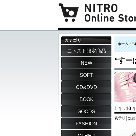
カテゴリ
ホーム
“
ニトスト限定商品
“すー
NEW
SOFT
CD&DVD
BOOK
1
10
件～
件
GOODS
表示順
FASHION
OTHER