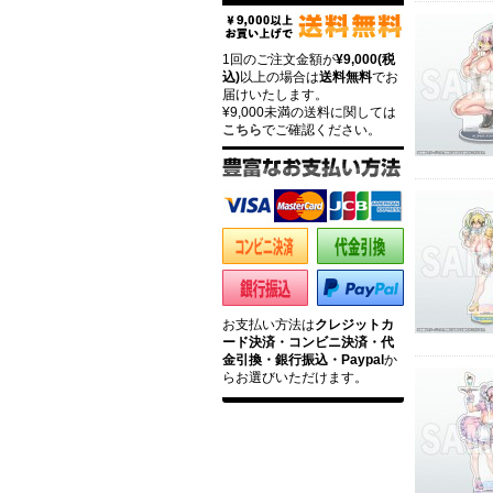
1回のご注文金額が
¥9,000(税
込)
以上の場合は
送料無料
でお
届けいたします。
¥9,000未満の送料に関しては
こちら
でご確認ください。
お支払い方法は
クレジットカ
ード決済・コンビニ決済・代
金引換・銀行振込・Paypal
か
らお選びいただけます。