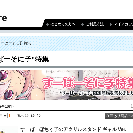
はじめての方へ
ご利用方法
マイアカウ
すーぱーそに子”特集
ぱーそに子”特集
1
(全16件)
表示
10
20
40
在庫あり商品の
すーぱーぽちゃ子のアクリルスタンド ギャル Ver.