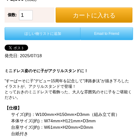
カートに入れる
個数:
ほしい物リストに追加
Email to Friend
発売日:
2025/07/18
ミニドレス姿のそに子がアクリルスタンドに！
“すーぱーそに子”デビュー15周年を記念して“津路参汰”が描き下ろした
イラストが、アクリルスタンドで登場！
とっておきのミニドレスで着飾った、大人な雰囲気のそに子をご堪能く
ださい。
【仕様】
サイズ(約)：W100mm×H150mm×D3mm（組み立て前）
本体サイズ(約)：W74mm×H121mm×D3mm
台座サイズ(約)：W61mm×H20mm×D3mm
台紙付き