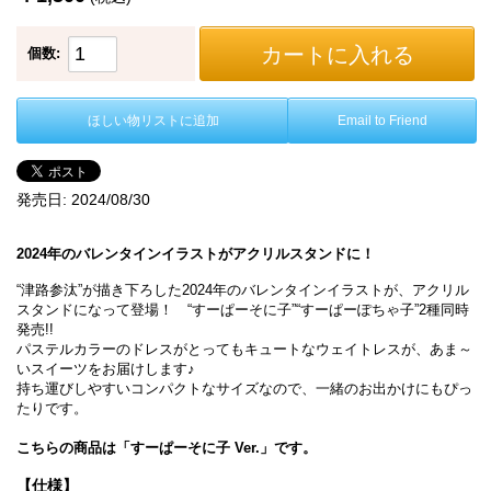
カートに入れる
個数:
ほしい物リストに追加
Email to Friend
発売日:
2024/08/30
2024年のバレンタインイラストがアクリルスタンドに！
“津路参汰”が描き下ろした2024年のバレンタインイラストが、アクリル
スタンドになって登場！ “すーぱーそに子”“すーぱーぽちゃ子”2種同時
発売!!
パステルカラーのドレスがとってもキュートなウェイトレスが、あま～
いスイーツをお届けします♪
持ち運びしやすいコンパクトなサイズなので、一緒のお出かけにもぴっ
たりです。
こちらの商品は「すーぱーそに子 Ver.」です。
【仕様】