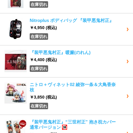
在庫切れ
Nitroplus ボディバッグ 『装甲悪鬼村正』
￥4,950
(税込)
在庫切れ
『装甲悪鬼村正』暖簾(のれん)
￥4,400
(税込)
在庫切れ
ニトロ＋ヴィネット02 綾弥一条＆大鳥香奈
枝
￥3,850
(税込)
在庫切れ
『装甲悪鬼村正』“三世村正” 抱き枕カバー
通常バージョン
18歳以上