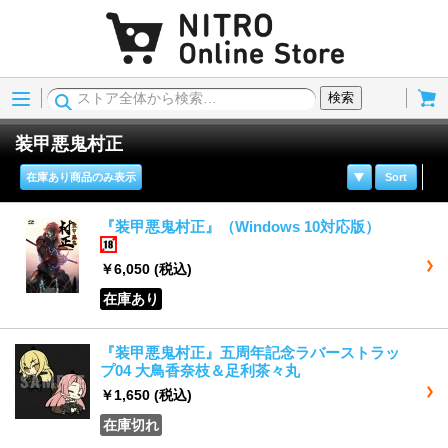
Menu
Cart
検索
装甲悪鬼村正
在庫あり商品のみ表示
Sort
『装甲悪鬼村正』（Windows 10対応版）
18歳以上
￥6,050
(税込)
在庫あり
『装甲悪鬼村正』五周年記念ラバーストラッ
プ04 大鳥香奈枝＆足利茶々丸
￥1,650
(税込)
在庫切れ