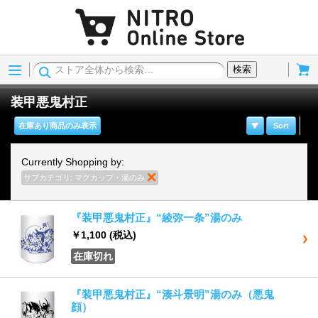
Menu
Cart
検索
装甲悪鬼村正
在庫あり商品のみ表示
Sort
Currently Shopping by:
サブカテゴリ:
マグカップ・湯のみ
商品の削除
『装甲悪鬼村正』“綾弥一条”湯のみ
￥1,100
(税込)
在庫切れ
『装甲悪鬼村正』“湊斗景明”湯のみ（悪鬼
顔）