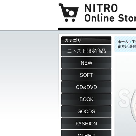
カテゴリ
ホーム
T
劍遊紀 最
ニトスト限定商品
NEW
SOFT
CD&DVD
BOOK
GOODS
FASHION
OTHER