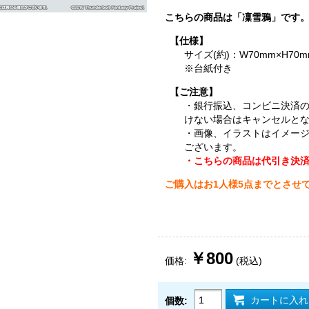
こちらの商品は「凜雪鴉」です
【仕様】
サイズ(約)：W70mm×H70m
※台紙付き
【ご注意】
・銀行振込、コンビニ決済
けない場合はキャンセルと
・画像、イラストはイメー
ございます。
・こちらの商品は代引き決
ご購入はお1人様5点までとさせ
￥800
価格:
(税込)
カートに入れ
個数: