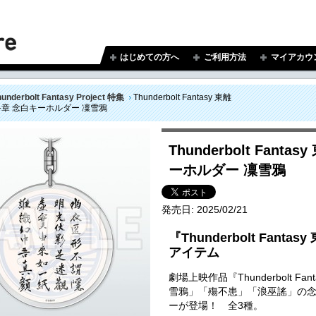
はじめての方へ
ご利用方法
マイアカウ
hunderbolt Fantasy Project 特集
Thunderbolt Fantasy 東離
終章 念白キーホルダー 凜雪鴉
Thunderbolt Fan
ーホルダー 凜雪鴉
発売日:
2025/02/21
『Thunderbolt Fan
アイテム
劇場上映作品『Thunderbolt F
雪鴉」「殤不患」「浪巫謠」の
ーが登場！ 全3種。