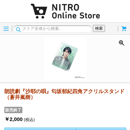
Menu
Cart
検索
朗読劇『沙耶の唄』匂坂郁紀四角アクリルスタンド
（蒼井嵐樹）
販売終了
￥2,000
(税込)