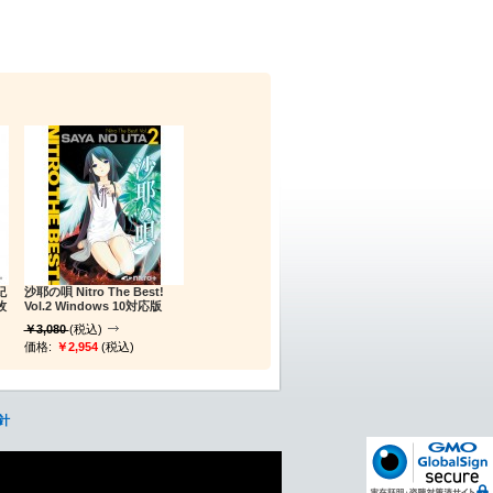
紀
沙耶の唄 Nitro The Best!
牧
Vol.2 Windows 10対応版
￥3,080
(税込)
価格:
￥2,954
(税込)
針