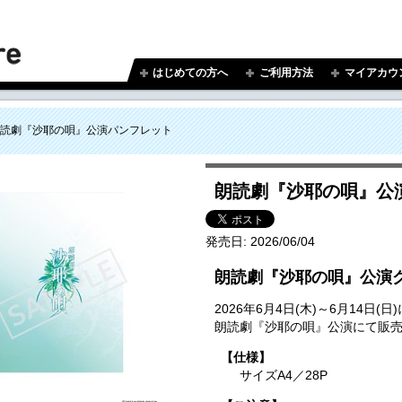
はじめての方へ
ご利用方法
マイアカウ
読劇『沙耶の唄』公演パンフレット
朗読劇『沙耶の唄』公
発売日:
2026/06/04
朗読劇『沙耶の唄』公演
2026年6月4日(木)～6月14
朗読劇『沙耶の唄』公演にて販
【仕様】
サイズA4／28P