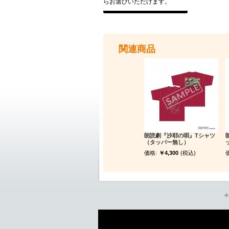
らお選びいただけます。
関連商品
朗読劇『沙耶の唄』Tシャツ
（タッパー無し）
価格:
￥4,300
(税込)