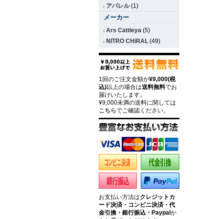
アパレル
(1)
メーカー
Ars Cattleya
(5)
NITRO CHiRAL
(49)
1回のご注文金額が
¥9,000(税
込)
以上の場合は
送料無料
でお
届けいたします。
¥9,000未満の送料に関しては
こちら
でご確認ください。
お支払い方法は
クレジットカ
ード決済・コンビニ決済・代
金引換・銀行振込・Paypal
か