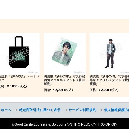
朗読劇『沙耶の唄』トートバ
朗読劇『沙耶の唄』匂坂郁紀
朗読劇『沙耶の唄』匂坂郁
ッグ
四角アクリルスタンド（蒼井
等身アクリルスタンド（荒
嵐樹）
慶彦）
価格:
￥3,000
(税込)
価格:
￥2,000
(税込)
価格:
￥2,000
(税込)
ホーム
特定商取引法に基づく表示
サービス利用規約
個人情報保護方
©Good Smile Logistics & Solutions ©NITRO PLUS ©NITRO ORIGIN