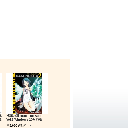
紀
沙耶の唄 Nitro The Best!
牧
Vol.2 Windows 10対応版
￥3,080
(税込)