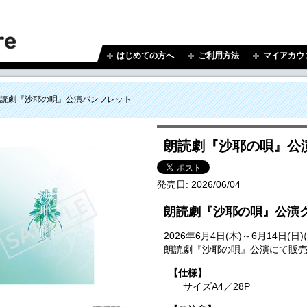
はじめての方へ
ご利用方法
マイアカウ
読劇『沙耶の唄』公演パンフレット
朗読劇『沙耶の唄』公
発売日:
2026/06/04
朗読劇『沙耶の唄』公演
2026年6月4日(木)～6月14
朗読劇『沙耶の唄』公演にて販
【仕様】
サイズA4／28P