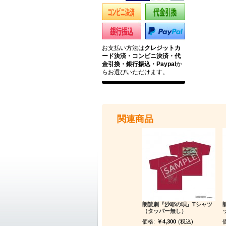
お支払い方法は
クレジットカ
ード決済・コンビニ決済・代
金引換・銀行振込・Paypal
か
らお選びいただけます。
関連商品
朗読劇『沙耶の唄』Tシャツ
（タッパー無し）
価格:
￥4,300
(税込)