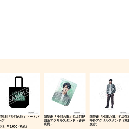
朗読劇『沙耶の唄』トートバ
朗読劇『沙耶の唄』匂坂郁紀
朗読劇『沙耶の唄』匂坂郁
ッグ
四角アクリルスタンド（蒼井
等身アクリルスタンド（荒
嵐樹）
慶彦）
価格:
￥3,000
(税込)