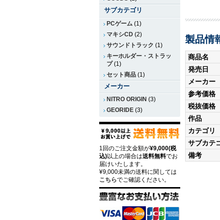
サブカテゴリ
PCゲーム
(1)
マキシCD
(2)
製品情
サウンドトラック
(1)
キーホルダー・ストラッ
商品名
プ
(1)
発売日
セット商品
(1)
メーカー
メーカー
参考価格
NITRO ORIGIN
(3)
税抜価格
GEORIDE
(3)
作品
カテゴリ
サブカテ
1回のご注文金額が
¥9,000(税
備考
込)
以上の場合は
送料無料
でお
届けいたします。
¥9,000未満の送料に関しては
こちら
でご確認ください。