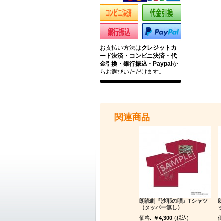
お支払い方法は
クレジットカ
ード決済・コンビニ決済・代
金引換・銀行振込・Paypal
か
らお選びいただけます。
関連商品
朗読劇『沙耶の唄』Tシャツ
（タッパー無し）
価格:
￥4,300
(税込)