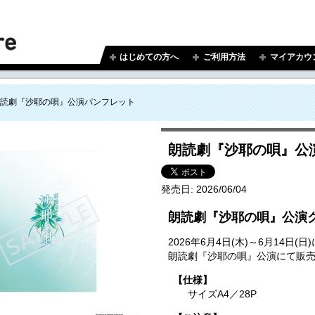
はじめての方へ
ご利用方法
マイアカウ
読劇『沙耶の唄』公演パンフレット
朗読劇『沙耶の唄』公
発売日:
2026/06/04
朗読劇『沙耶の唄』公演
2026年6月4日(木)～6月14
朗読劇『沙耶の唄』公演にて販
【仕様】
サイズA4／28P