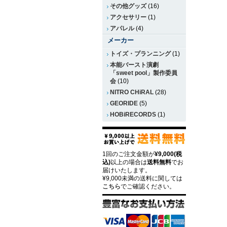
その他グッズ
(16)
アクセサリー
(1)
アパレル
(4)
メーカー
トイズ・プランニング
(1)
本能バースト演劇
「sweet pool」製作委員
会
(10)
NITRO CHiRAL
(28)
GEORIDE
(5)
HOBiRECORDS
(1)
1回のご注文金額が
¥9,000(税
込)
以上の場合は
送料無料
でお
届けいたします。
¥9,000未満の送料に関しては
こちら
でご確認ください。