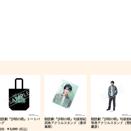
朗読劇『沙耶の唄』トートバ
朗読劇『沙耶の唄』匂坂郁紀
朗読劇『沙耶の唄』匂坂郁
ッグ
四角アクリルスタンド（蒼井
等身アクリルスタンド（荒
嵐樹）
慶彦）
価格:
￥3,000
(税込)