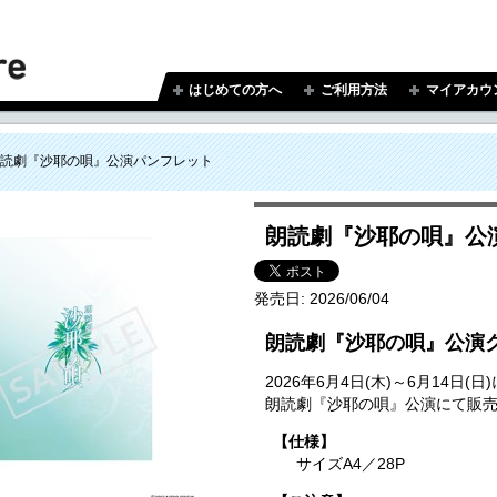
はじめての方へ
ご利用方法
マイアカウ
読劇『沙耶の唄』公演パンフレット
朗読劇『沙耶の唄』公
発売日:
2026/06/04
朗読劇『沙耶の唄』公演
2026年6月4日(木)～6月14
朗読劇『沙耶の唄』公演にて販
【仕様】
サイズA4／28P