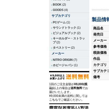
BOOK
(2)
GOODS
(4)
サブカテゴリ
製品情
PCゲーム
(1)
サウンドトラック
(1)
商品名
ビジュアルブック
(2)
発売日
キーホルダー・ストラッ
メーカー
プ
(2)
参考価格
タペストリー
(2)
税抜価格
メーカー
作品
NITRO ORIGIN
(7)
カテゴリ
ホビージャパン
(1)
サブカテ
備考
1回のご注文金額が
¥9,000(税
込)
以上の場合は
送料無料
でお
届けいたします。
¥9,000未満の送料に関しては
こちら
でご確認ください。