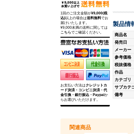
1回のご注文金額が
¥9,000(税
込)
以上の場合は
送料無料
でお
製品情
届けいたします。
¥9,000未満の送料に関しては
こちら
でご確認ください。
商品名
発売日
メーカー
参考価格
税抜価格
作品
カテゴリ
お支払い方法は
クレジットカ
サブカテ
ード決済・コンビニ決済・代
備考
金引換・銀行振込・Paypal
か
らお選びいただけます。
関連商品