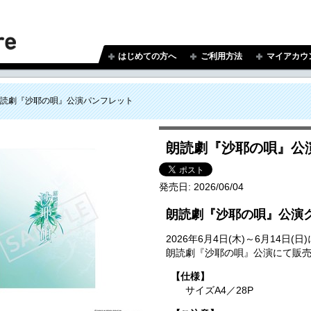
はじめての方へ
ご利用方法
マイアカウ
読劇『沙耶の唄』公演パンフレット
朗読劇『沙耶の唄』公
発売日:
2026/06/04
朗読劇『沙耶の唄』公演
2026年6月4日(木)～6月14
朗読劇『沙耶の唄』公演にて販
【仕様】
サイズA4／28P