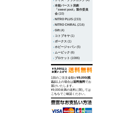
トイズ・プランニング
(4)
本能バースト演劇
「sweet pool」製作委員
会
(10)
NITRO PLUS
(233)
NITRO CHiRAL
(216)
Gift
(4)
コトブキヤ
(1)
ボークス
(1)
ホビージャパン
(5)
ムービック
(6)
プロケット
(1086)
1回のご注文金額が
¥9,000(税
込)
以上の場合は
送料無料
でお
届けいたします。
¥9,000未満の送料に関しては
こちら
でご確認ください。