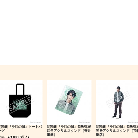
朗読劇『沙耶の唄』トートバ
朗読劇『沙耶の唄』匂坂郁紀
朗読劇『沙耶の唄』匂坂郁
ッグ
四角アクリルスタンド（蒼井
等身アクリルスタンド（荒
嵐樹）
慶彦）
価格:
￥3,000
(税込)