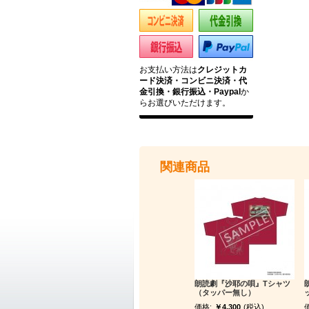
お支払い方法は
クレジットカ
ード決済・コンビニ決済・代
金引換・銀行振込・Paypal
か
らお選びいただけます。
関連商品
朗読劇『沙耶の唄』Tシャツ
（タッパー無し）
価格:
￥4,300
(税込)