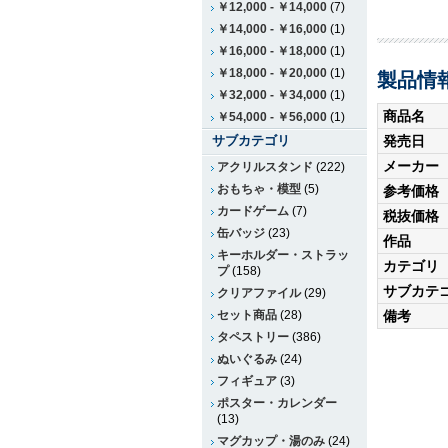
￥12,000
-
￥14,000
(7)
￥14,000
-
￥16,000
(1)
￥16,000
-
￥18,000
(1)
￥18,000
-
￥20,000
(1)
製品情
￥32,000
-
￥34,000
(1)
商品名
￥54,000
-
￥56,000
(1)
サブカテゴリ
発売日
メーカー
アクリルスタンド
(222)
おもちゃ・模型
(5)
参考価格
カードゲーム
(7)
税抜価格
缶バッジ
(23)
作品
キーホルダー・ストラッ
カテゴリ
プ
(158)
サブカテ
クリアファイル
(29)
備考
セット商品
(28)
タペストリー
(386)
ぬいぐるみ
(24)
フィギュア
(3)
ポスター・カレンダー
(13)
マグカップ・湯のみ
(24)