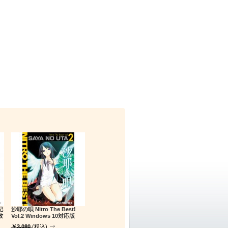
紀
沙耶の唄 Nitro The Best!
牧
Vol.2 Windows 10対応版
￥3,080
(税込)