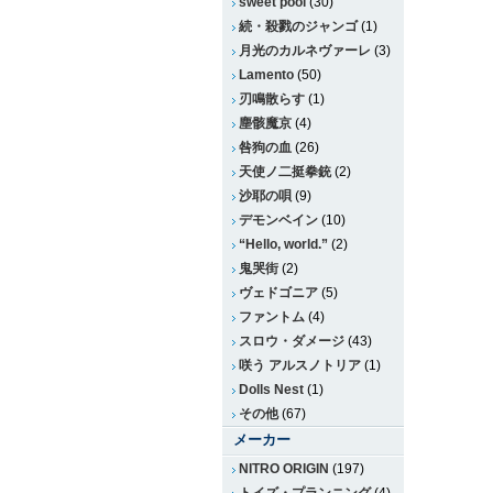
sweet pool
(30)
続・殺戮のジャンゴ
(1)
月光のカルネヴァーレ
(3)
Lamento
(50)
刃鳴散らす
(1)
塵骸魔京
(4)
咎狗の血
(26)
天使ノ二挺拳銃
(2)
沙耶の唄
(9)
デモンベイン
(10)
“Hello, world.”
(2)
鬼哭街
(2)
ヴェドゴニア
(5)
ファントム
(4)
スロウ・ダメージ
(43)
咲う アルスノトリア
(1)
Dolls Nest
(1)
その他
(67)
メーカー
NITRO ORIGIN
(197)