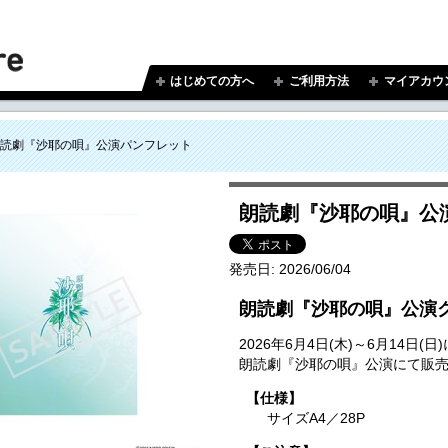
はじめての方へ
ご利用方法
マイアカウ
読劇『沙耶の唄』公演パンフレット
朗読劇『沙耶の唄』公
発売日:
2026/06/04
朗読劇『沙耶の唄』公演
2026年6月4日(木)～6月14
朗読劇『沙耶の唄』公演にて販
【仕様】
サイズA4／28P