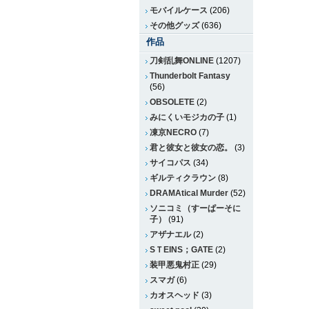
モバイルケース
(206)
その他グッズ
(636)
作品
刀剣乱舞ONLINE
(1207)
Thunderbolt Fantasy
(56)
OBSOLETE
(2)
みにくいモジカの子
(1)
凍京NECRO
(7)
君と彼女と彼女の恋。
(3)
サイコパス
(34)
ギルティクラウン
(8)
DRAMAtical Murder
(52)
ソニコミ（すーぱーそに
子）
(91)
アザナエル
(2)
SＴEINS；GATE
(2)
装甲悪鬼村正
(29)
スマガ
(6)
カオスヘッド
(3)