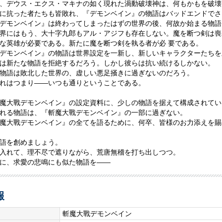
、デウス・エクス・マキナの如く現れた渦動破壊神は、何もかもを破壊
に抗った者たちも皆敗れ、『デモンベイン』の物語はバッドエンドでさ
デモンベイン』は終わってしまったはずの世界の後、何故か始まる物語
界にはもう、大十字九郎もアル・アジフも存在しない。魔を断つ剣は喪
な英雄が必要である。新たに魔を断つ剣を執る者が必 要である。
デモンベイン』の物語は世界設定を一新し、新しいキャラクターたちを
は新たな物語を拒絶するだろう。しかし彼らは抗い続けるしかない。
物語は敗北した世界の、虚しい悪足掻きに過ぎないのだろう。
れはつまり――いつも通りということである。
魔大戰デモンベイン』の設定資料に、少しの物語を据えて構成されてい
れる物語は、『斬魔大戰デモンベイン』の一部に過ぎない。
魔大戰デモンベイン』の全てを語るために、何卒、皆様のお力添えを賜
語を創めましょう。
入れて、理不尽で遮りながら、荒唐無稽を打ち出しつつ。
に、求愛の悲鳴にも似た物語を――
報
斬魔大戰デモンベイン