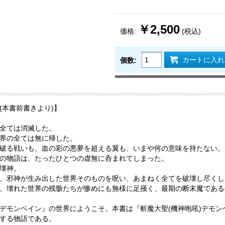
￥2,500
価格:
(税込)
カートに入れ
個数:
(本書前書きより)】
全ては消滅した。
界の全ては無に帰した。
破る戦いも、血の彩の悪夢を超える翼も、いまや何の意味を持たない。
の物語は、たったひとつの虚無に呑まれてしまった。
壊神。
、邪神が生み出した世界そのものを呪い、あまねく全てを破壊し尽くした
、壊れた世界の残骸たちが惨めにも無様に足掻く、最期の断末魔である
デモンベイン』の世界にようこそ。本書は『斬魔大聖(機神咆吼)デモ
する物語である。