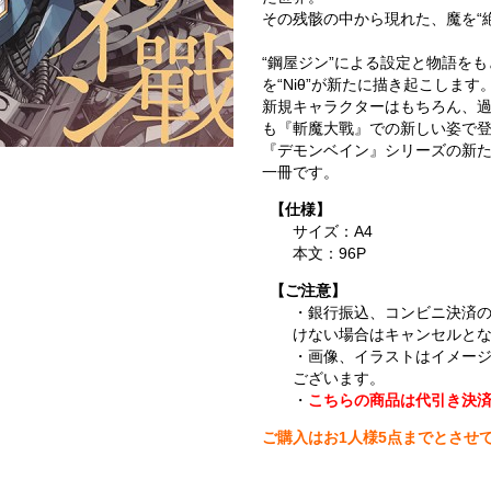
その残骸の中から現れた、魔を“絶
“鋼屋ジン”による設定と物語を
を“Niθ”が新たに描き起こします
新規キャラクターはもちろん、
も『斬魔大戰』での新しい姿で
『デモンベイン』シリーズの新
一冊です。
【仕様】
サイズ：A4
本文：96P
【ご注意】
・銀行振込、コンビニ決済
けない場合はキャンセルと
・画像、イラストはイメー
ございます。
・
こちらの商品は代引き決
ご購入はお1人様5点までとさせ