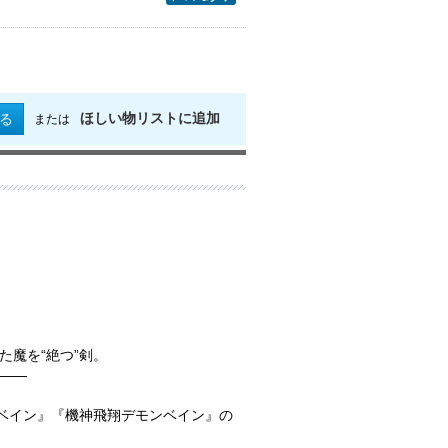
ほしい物リストに追加
る
または
魔を“絶つ”剣。
――
ンベイン』『機神飛翔デモンベイン』の