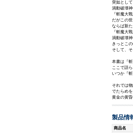
突如として
渦動破壊神
『斬魔大戰
だがこの世
ならば新た
『斬魔大戰
渦動破壊神
きっとこの
そして、そ
本書は『斬
ここで語ら
いつか『斬
それでは物
でたらめを
黄金の黄昏
製品情
商品名