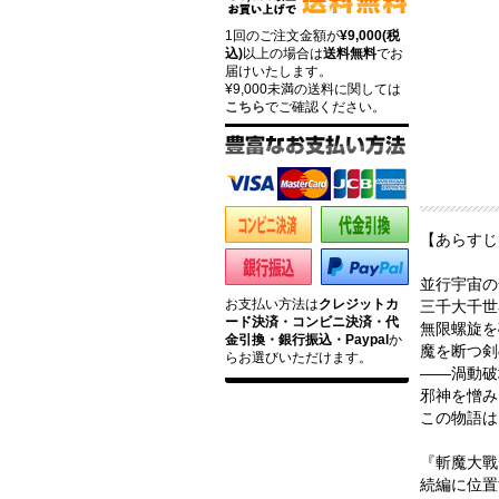
1回のご注文金額が
¥9,000(税
込)
以上の場合は
送料無料
でお
届けいたします。
¥9,000未満の送料に関しては
こちら
でご確認ください。
【あらすじ
並行宇宙の
お支払い方法は
クレジットカ
三千大千世
ード決済・コンビニ決済・代
無限螺旋を
金引換・銀行振込・Paypal
か
魔を断つ剣
らお選びいただけます。
――渦動破
邪神を憎み
この物語は
『斬魔大戰
続編に位置