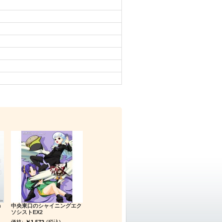
h
中央東口のシャイニングエク
ソシストEX2