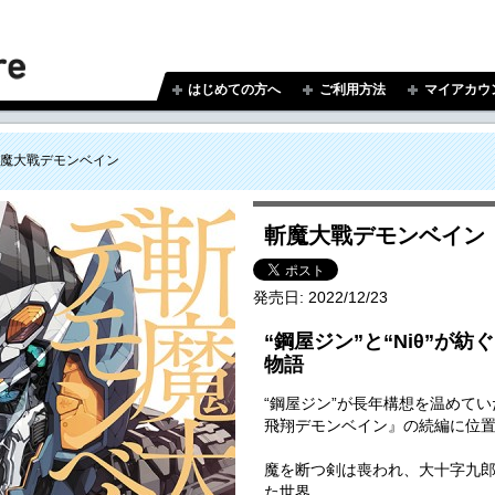
はじめての方へ
ご利用方法
マイアカウ
魔大戰デモンベイン
斬魔大戰デモンベイン
発売日:
2022/12/23
“鋼屋ジン”と“Niθ”が
物語
“鋼屋ジン”が長年構想を温めて
飛翔デモンベイン』の続編に位
魔を断つ剣は喪われ、大十字九
た世界。