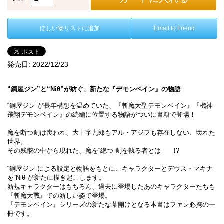
ほしい物リストに追加
Email to Friend
発売日:
2022/12/23
“鋼屋ジン”と“Niθ”が紡ぐ、新たな『デモンベイン』の物語
“鋼屋ジン”が長年構想を温めていた、『斬魔大聖デモンベイン』『機神
飛翔デモンベイン』の続編に位置する物語がついに書籍で登場！
魔を断つ剣は喪われ、大十字九郎もアル・アジフも存在しない、壊れた
世界。
その残骸の中から現れた、魔を“絶つ”剣を執る者とは――!?
“鋼屋ジン”による設定と物語をもとに、キャラクターとデウス・マキナ
を“Niθ”が新たに描き起こします。
新規キャラクターはもちろん、過去に登場したあのキャラクターたちも
『斬魔大戰』での新しい姿で登場。
『デモンベイン』シリーズの新たな幕開けとなる本書はファン必携の一
冊です。