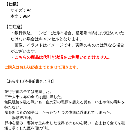
【仕様】
サイズ：A4
本文：96P
【ご注意】
・銀行振込、コンビニ決済の場合、指定期間内にお支払いいた
だけない場合はキャンセルとなります。
・画像、イラストはイメージです。実際のものとは異なる場合
がございます。
・
こちらの商品は代引き決済をご利用いただけません。
ご購入はお1人様5点までとさせて頂きます。
【あらすじ(本書前書きより)】
並行宇宙の全ては消滅した。
三千大千世界の全ては無に帰した。
無限螺旋を破る戦いも、血の彩の悪夢を超える翼も、いまや何の意味を
持たない。
魔を断つ剣の物語は、たったひとつの虚無に呑まれてしまった。
――渦動破壊神。
邪神を憎み、邪神が生み出した世界そのものを呪い、あまねく全てを破
壊し尽くした魔を“絶つ”剣。