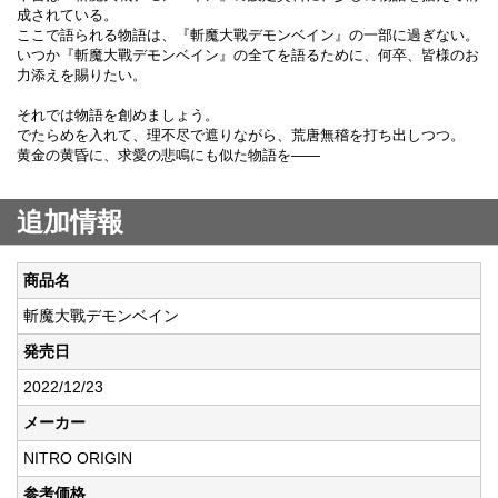
成されている。
ここで語られる物語は、『斬魔大戰デモンベイン』の一部に過ぎない。
いつか『斬魔大戰デモンベイン』の全てを語るために、何卒、皆様のお
力添えを賜りたい。
それでは物語を創めましょう。
でたらめを入れて、理不尽で遮りながら、荒唐無稽を打ち出しつつ。
黄金の黄昏に、求愛の悲鳴にも似た物語を――
追加情報
商品名
斬魔大戰デモンベイン
発売日
2022/12/23
メーカー
NITRO ORIGIN
参考価格