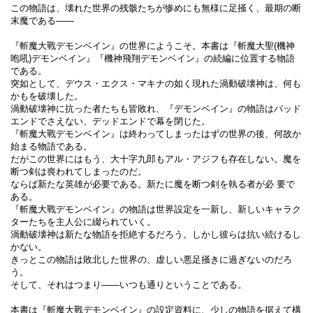
この物語は、壊れた世界の残骸たちが惨めにも無様に足掻く、最期の断
末魔である――
『斬魔大戰デモンベイン』の世界にようこそ。本書は『斬魔大聖(機神
咆吼)デモンベイン』『機神飛翔デモンベイン』の続編に位置する物語
である。
突如として、デウス・エクス・マキナの如く現れた渦動破壊神は、何も
かもを破壊した。
渦動破壊神に抗った者たちも皆敗れ、『デモンベイン』の物語はバッド
エンドでさえない、デッドエンドで幕を閉じた。
『斬魔大戰デモンベイン』は終わってしまったはずの世界の後、何故か
始まる物語である。
だがこの世界にはもう、大十字九郎もアル・アジフも存在しない。魔を
断つ剣は喪われてしまったのだ。
ならば新たな英雄が必要である。新たに魔を断つ剣を執る者が必 要で
ある。
『斬魔大戰デモンベイン』の物語は世界設定を一新し、新しいキャラク
ターたちを主人公に綴られていく。
渦動破壊神は新たな物語を拒絶するだろう。しかし彼らは抗い続けるし
かない。
きっとこの物語は敗北した世界の、虚しい悪足掻きに過ぎないのだろ
う。
そして、それはつまり――いつも通りということである。
本書は『斬魔大戰デモンベイン』の設定資料に、少しの物語を据えて構