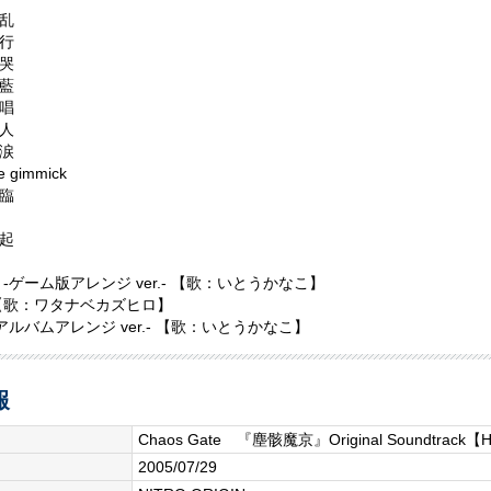
乱
行
哭
藍
唱
人
涙
e gimmick
臨
起
 -ゲーム版アレンジ ver.- 【歌：いとうかなこ】
【歌：ワタナベカズヒロ】
-アルバムアレンジ ver.- 【歌：いとうかなこ】
報
Chaos Gate 『塵骸魔京』Original Soundtrack【
2005/07/29