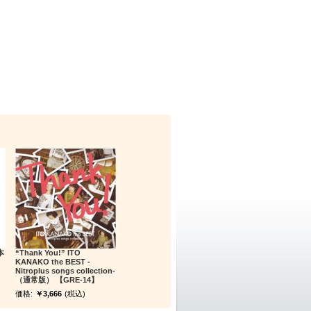
本
“Thank You!” ITO
KANAKO the BEST -
Nitroplus songs collection-
（通常版） 【GRE-14】
価格:
￥3,666
(税込)