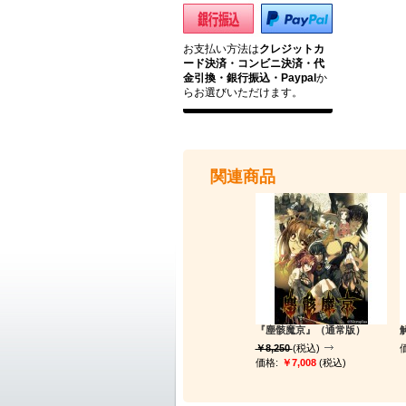
お支払い方法は
クレジットカ
ード決済・コンビニ決済・代
金引換・銀行振込・Paypal
か
らお選びいただけます。
関連商品
『塵骸魔京』（通常版）
￥8,250
(税込)
価格:
￥7,008
(税込)