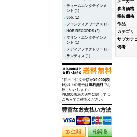
メーカー
ティームエンタテインメ
参考価格
ント
(1)
税抜価格
5pb.
(1)
作品
フロンティアワークス
(2)
HOBiRECORDS
(2)
カテゴリ
マリン・エンタテインメ
サブカテ
ント
(1)
備考
メディアファクトリー
(3)
ランティス
(1)
1回のご注文金額が
¥9,000(税
込)
以上の場合は
送料無料
でお
届けいたします。
¥9,000未満の送料に関しては
こちら
でご確認ください。