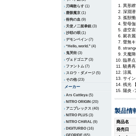
異形繚
刃鳴散らす
(1)
深淵潜
塵骸魔京
(1)
孤獣慟
咎狗の血
(9)
聖母伽
天使ノ二挺拳銃
(3)
虚空哀
沙耶の唄
(1)
屍衣麗
デモンベイン
(7)
聲無キ
“Hello, world.”
(4)
strang
鬼哭街
(3)
天魔降
ヴェドゴニア
(3)
臨界点
驍勇再
ファントム
(7)
涼風
スロウ・ダメージ
(5)
サイン
その他
(23)
残光 
メーカー
陽炎 
Ars Cattleya
(5)
NITRO ORIGIN
(20)
アニプレックス
(40)
製品情
NITRO PLUS
(3)
商品名
NITRO CHiRAL
(9)
DIGITURBO
(16)
発売日
GEORIDE
(65)