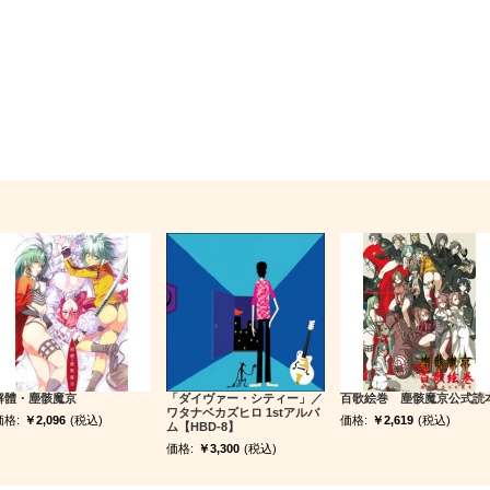
解體・塵骸魔京
「ダイヴァー・シティー」／
百歌絵巻 塵骸魔京公式読
ワタナベカズヒロ 1stアルバ
価格:
￥2,096
(税込)
価格:
￥2,619
(税込)
ム【HBD-8】
価格:
￥3,300
(税込)