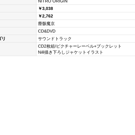
NITRO ORIGIN
￥3,038
￥2,762
塵骸魔京
CD&DVD
ゴリ
サウンドトラック
CD2枚組/ピクチャーレーベル+ブックレット
Niθ描き下ろしジャケットイラスト