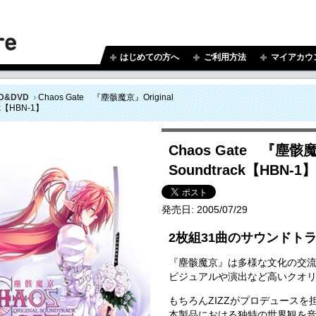
はじめての方へ
ご利用方法
マイアカウ
D&DVD
Chaos Gate 『塵骸魔京』Original
ck【HBN-1】
Chaos Gate 『塵骸魔
Soundtrack【HBN-1】
発売日:
2005/07/29
2枚組31曲のサウンドト
『塵骸魔京』は多様な文化の交
ビジュアルや演出など高いクオ
もちろんZIZZがプロデュース
本製品における独特の世界観を