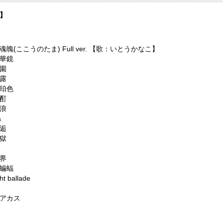
】
魄(ここうのたま) Full ver. 【歌：いとうかなこ】
華鏡
園
露
珀色
酊
浪
a
逅
獄
界
蝙蝠
ht ballade
アカス