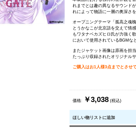
れまでとは趣の異なるサウンド
れによって物語に一層の奥深さ
オープニングテーマ「孤高之魂
とうかなこが北京語を交えて情
もワタナベカズヒロ氏が力強く
において使用されているBGMな
またジャケット画像は原画を担当
たっぷり収録されたオリジナル
ご購入はお1人様3点までとさせ
￥3,038
価格:
(税込)
ほしい物リストに追加