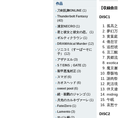
作品
【収録曲目
刀剣乱舞ONLINE
(1)
Thunderbolt Fantasy
DISC1
(40)
孤高之魂
凍京NECRO
(1)
夢幻万
君と彼女と彼女の恋。
(1)
黄葉庭
ギルティクラウン
(1)
倦怠甘
DRAMAtical Murder
(12)
追想琥
ソニコミ（すーぱーそに
丑三酩
子）
(12)
異郷流
アザナエル
(3)
exotic
SＴEINS；GATE
(2)
魔京邂
装甲悪鬼村正
(3)
塵骸地
スマガ
(6)
謝肉祭
カオスヘッド
(6)
死活境
sweet pool
(6)
伴天連
midnig
続・殺戮のジャンゴ
(1)
午眠
月光のカルネヴァーレ
(1)
哀愁サ
Fate/Zero
(1)
Lamento
(3)
DISC2
サバト鍋
(2)