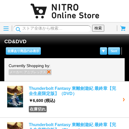
Menu
Cart
検索
CD&DVD
在庫あり商品のみ表示
Sort
Currently Shopping by:
メーカー:
アニプレックス
商品の削除
Thunderbolt Fantasy 東離劍遊紀 最終章【完
全生産限定版】（DVD）
￥6,600
(税込)
在庫切れ
Thunderbolt Fantasy 東離劍遊紀 最終章【完