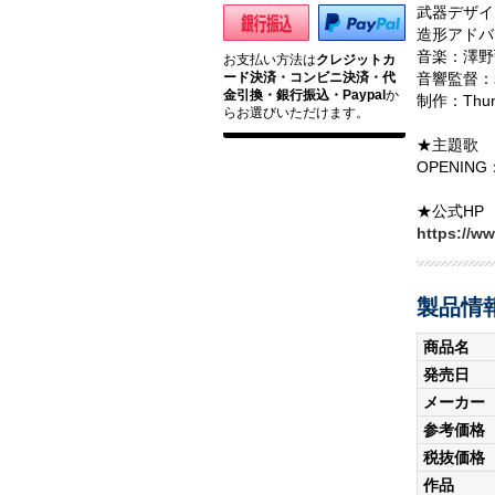
武器デザイ
造形アドバ
音楽：澤野弘
お支払い方法は
クレジットカ
ード決済・コンビニ決済・代
音響監督：
金引換・銀行振込・Paypal
か
制作：Thunde
らお選びいただけます。
★主題歌
OPENIN
★公式HP
https://w
製品情
商品名
発売日
メーカー
参考価格
税抜価格
作品