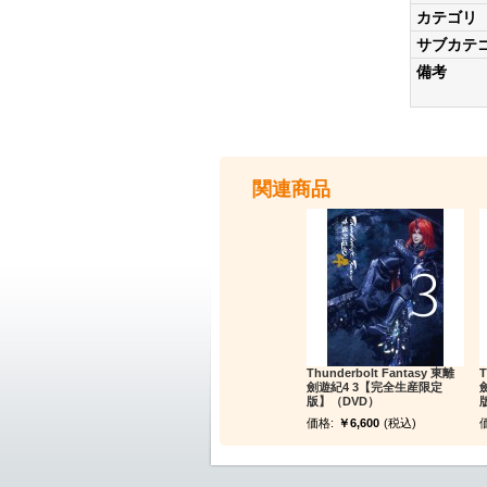
カテゴリ
サブカテ
備考
関連商品
Thunderbolt Fantasy 東離
T
劍遊紀4 3【完全生産限定
版】（DVD）
版
価格:
￥6,600
(税込)