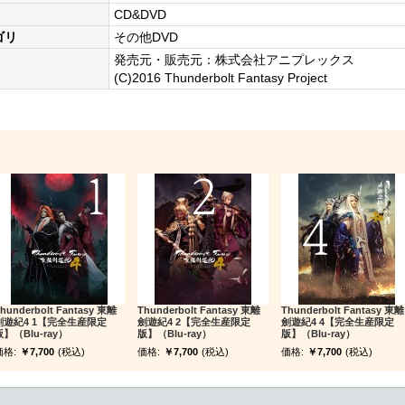
CD&DVD
ゴリ
その他DVD
発売元・販売元：株式会社アニプレックス
(C)2016 Thunderbolt Fantasy Project
hunderbolt Fantasy 東離
Thunderbolt Fantasy 東離
Thunderbolt Fantasy 東離
劍遊紀4 1【完全生産限定
劍遊紀4 2【完全生産限定
劍遊紀4 4【完全生産限定
】（Blu-ray）
版】（Blu-ray）
版】（Blu-ray）
価格:
￥7,700
(税込)
価格:
￥7,700
(税込)
価格:
￥7,700
(税込)