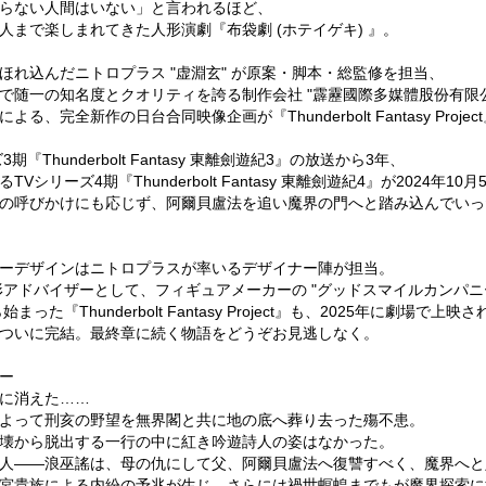
らない人間はいない」と言われるほど、
人まで楽しまれてきた人形演劇『布袋劇 (ホテイゲキ) 』。
ほれ込んだニトロプラス "虚淵玄" が原案・脚本・総監修を担当、
で随一の知名度とクオリティを誇る制作会社 "霹靂國際多媒體股份有限公司
よる、完全新作の日台合同映像企画が『Thunderbolt Fantasy Proje
期『Thunderbolt Fantasy 東離劍遊紀3』の放送から3年、
TVシリーズ4期『Thunderbolt Fantasy 東離劍遊紀4』が2024年
の呼びかけにも応じず、阿爾貝盧法を追い魔界の門へと踏み込んでいっ
ーデザインはニトロプラスが率いるデザイナー陣が担当。
アドバイザーとして、フィギュアメーカーの "グッドスマイルカンパニー
始まった『Thunderbolt Fantasy Project』も、2025年に劇場で上映される
ついに完結。最終章に続く物語をどうぞお見逃しなく。
ー
に消えた……
よって刑亥の野望を無界閣と共に地の底へ葬り去った殤不患。
壊から脱出する一行の中に紅き吟遊詩人の姿はなかった。
人――浪巫謠は、母の仇にして父、阿爾貝盧法へ復讐すべく、魔界へと
宮貴族による内紛の予兆が生じ、さらには禍世螟蝗までもが魔界探索に