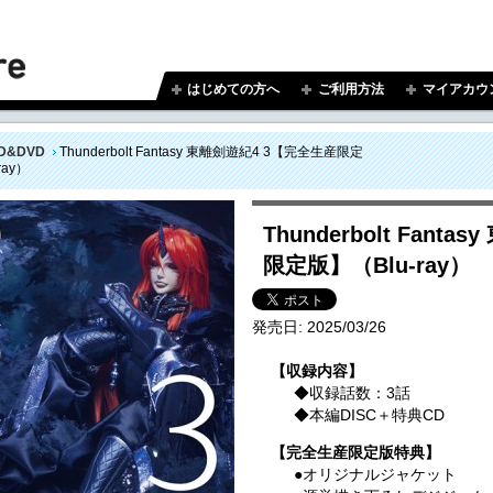
はじめての方へ
ご利用方法
マイアカウ
D&DVD
Thunderbolt Fantasy 東離劍遊紀4 3【完全生産限定
ray）
Thunderbolt Fant
限定版】（Blu-ray）
発売日:
2025/03/26
【収録内容】
◆収録話数：3話
◆本編DISC＋特典CD
【完全生産限定版特典】
●オリジナルジャケット