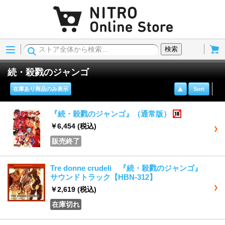
Menu
Cart
検索
続・殺戮のジャンゴ
在庫あり商品のみ表示
Sort
『続・殺戮のジャンゴ』（通常版）
18歳以上
￥6,454
(税込)
販売終了
Tre donne crudeli 『続・殺戮のジャンゴ』
サウンドトラック【HBN-312】
￥2,619
(税込)
在庫切れ