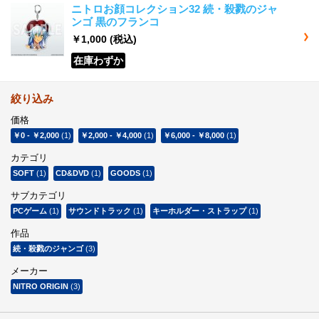
ニトロお顔コレクション32 続・殺戮のジャ
ンゴ 黒のフランコ
￥1,000
(税込)
在庫わずか
絞り込み
価格
￥0
-
￥2,000
(1)
￥2,000
-
￥4,000
(1)
￥6,000
-
￥8,000
(1)
カテゴリ
SOFT
(1)
CD&DVD
(1)
GOODS
(1)
サブカテゴリ
PCゲーム
(1)
サウンドトラック
(1)
キーホルダー・ストラップ
(1)
作品
続・殺戮のジャンゴ
(3)
メーカー
NITRO ORIGIN
(3)