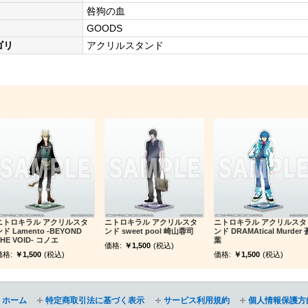
咎狗の血
GOODS
ゴリ
アクリルスタンド
ニトロキラル アクリルスタ
ニトロキラル アクリルスタ
ニトロキラル アクリルスタ
ド Lamento -BEYOND
ンド sweet pool 崎山蓉司
ンド DRAMAtical Murder 
HE VOID- コノエ
葉
価格:
￥1,500
(税込)
価格:
￥1,500
(税込)
価格:
￥1,500
(税込)
ホーム
特定商取引法に基づく表示
サービス利用規約
個人情報保護方