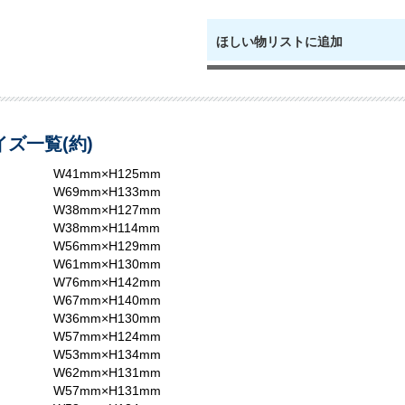
ほしい物リストに追加
ズ一覧(約)
W41mm×H125mm
W69mm×H133mm
W38mm×H127mm
W38mm×H114mm
W56mm×H129mm
W61mm×H130mm
W76mm×H142mm
W67mm×H140mm
W36mm×H130mm
W57mm×H124mm
W53mm×H134mm
W62mm×H131mm
W57mm×H131mm