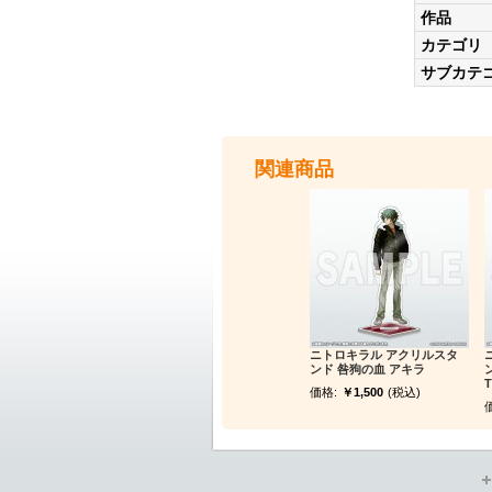
作品
カテゴリ
サブカテ
関連商品
ニトロキラル アクリルスタ
ンド 咎狗の血 アキラ
ン
T
価格:
￥1,500
(税込)