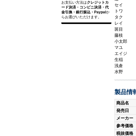
お支払い方法は
クレジットカ
セイ
ード決済・コンビニ決済・代
トワ
金引換・銀行振込・Paypal
か
タク
らお選びいただけます。
レイ
斑目
藤枝
小太郎
マユ
エイジ
生稲
浅倉
水野
製品情
商品名
発売日
メーカー
参考価格
税抜価格