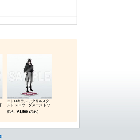
ニトロキラル アクリルスタ
蒼
ンド スロウ・ダメージ トワ
価格:
￥1,500
(税込)
針