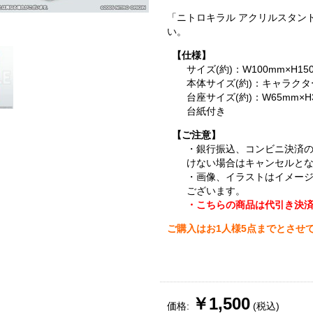
「ニトロキラル アクリルスタン
い。
【仕様】
サイズ(約)：W100mm×H15
本体サイズ(約)：キャラク
台座サイズ(約)：W65mm×H
台紙付き
【ご注意】
・銀行振込、コンビニ決済
けない場合はキャンセルと
・画像、イラストはイメー
ございます。
・こちらの商品は代引き決
ご購入はお1人様5点までとさせ
￥1,500
価格:
(税込)