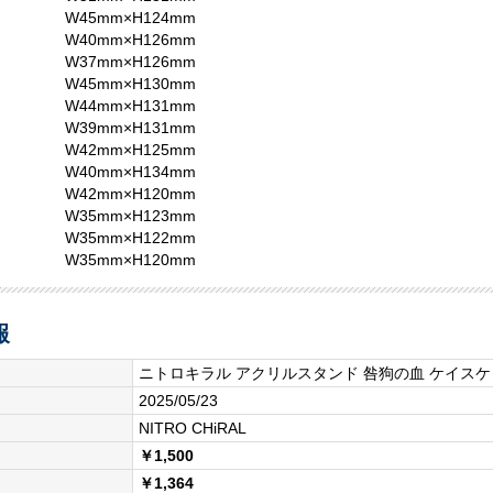
W45mm×H124mm
W40mm×H126mm
W37mm×H126mm
W45mm×H130mm
W44mm×H131mm
W39mm×H131mm
W42mm×H125mm
W40mm×H134mm
W42mm×H120mm
W35mm×H123mm
W35mm×H122mm
W35mm×H120mm
報
ニトロキラル アクリルスタンド 咎狗の血 ケイスケ
2025/05/23
NITRO CHiRAL
￥1,500
￥1,364