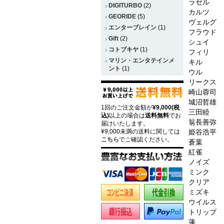
ラゼル
DIGITURBO
(2)
カルツ
GEORIDE
(5)
ヴェルグ
エンターブレイン
(1)
フラウド
Gift
(2)
シュイ
コトブキヤ
(1)
フィリ
マリン・エンタテインメ
キル
ント
(1)
ウル
リークス
崎山蓉司
城沼哲雄
1回のご注文金額が
¥9,000(税
三田睦
込)
以上の場合は
送料無料
でお
翁長善弥
届けいたします。
¥9,000未満の送料に関しては
姫谷浩平
こちら
でご確認ください。
蒼葉
紅雀
ノイズ
ミンク
クリア
ミズキ
ウイルス
トリップ
蓮