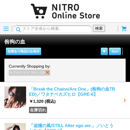
Menu
Cart
検索
咎狗の血
在庫あり商品のみ表示
Sort
Currently Shopping by:
サブカテゴリ:
マキシCD
商品の削除
「Break the Chains/Are One」(咎狗の血TB
ED)／ワタナベカズヒロ【GRE-6】
￥1,320
(税込)
在庫切れ
「追憶の風/STILL Alter ego ver.」／いとう