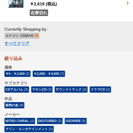
￥2,619
(税込)
在庫切れ
Currently Shopping by:
カテゴリ:
CD&DVD
商品の削除
すべてクリア
絞り込み
価格
￥0
-
￥2,000
(2)
￥2,000
-
￥4,000
(7)
サブカテゴリ
CDアルバム
(3)
マキシCD
(2)
サウンドトラック
(2)
ドラマCD
(2)
作品
咎狗の血
(9)
メーカー
NITRO CHiRAL
(1)
DIGITURBO
(2)
GEORIDE
(5)
マリン・エンタテインメント
(1)