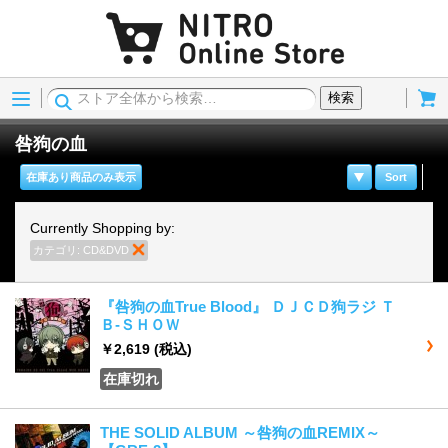
Menu
Cart
検索
咎狗の血
在庫あり商品のみ表示
Sort
Currently Shopping by:
カテゴリ:
CD&DVD
商品の削除
『咎狗の血True Blood』 ＤＪＣＤ狗ラジ Ｔ
Ｂ-ＳＨＯＷ
￥2,619
(税込)
在庫切れ
THE SOLID ALBUM ～咎狗の血REMIX～