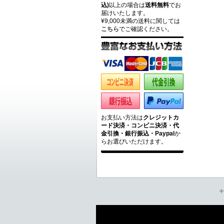
込)
以上の場合は
送料無料
でお
届けいたします。
¥9,000未満の送料に関しては
こちら
でご確認ください。
お支払い方法は
クレジットカ
ード決済・コンビニ決済・代
金引換・銀行振込・Paypal
か
らお選びいただけます。