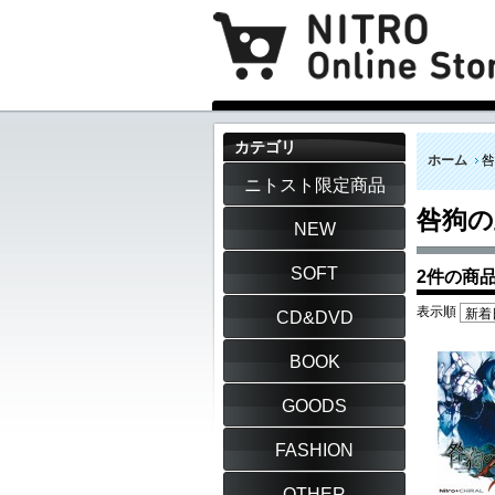
カテゴリ
ホーム
咎
ニトスト限定商品
咎狗の
NEW
SOFT
2件の商
表示順
CD&DVD
BOOK
GOODS
FASHION
OTHER