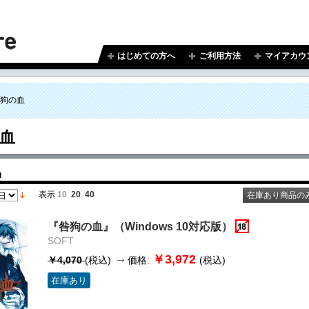
はじめての方へ
ご利用方法
マイアカウ
狗の血
血
品
表示
10
20
40
在庫あり商品の
『咎狗の血』（Windows 10対応版）
SOFT
￥3,972
￥4,070
(税込)
価格:
(税込)
在庫あり