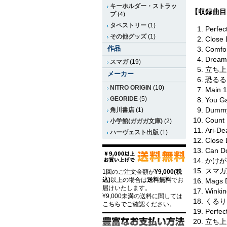
キーホルダー・ストラッ
【収録曲目
プ
(4)
タペストリー
(1)
Perfec
その他グッズ
(1)
Close 
作品
Comfor
Dream
スマガ
(19)
立ち上
メーカー
恐るる
NITRO ORIGIN
(10)
Main 1
GEORIDE
(5)
You G
Dummy
角川書店
(1)
Count
小学館(ガガガ文庫)
(2)
Ari-De
ハーヴェスト出版
(1)
Close 
Can 
かけが
スマガ
1回のご注文金額が
¥9,000(税
込)
以上の場合は
送料無料
でお
Mags 
届けいたします。
Winkin
¥9,000未満の送料に関しては
くるり
こちら
でご確認ください。
Perfec
立ち上が