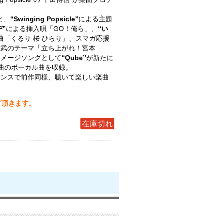
と、
“Swinging Popsicle”
による主題
”
による挿入唄「GO！俺ら」、
“い
曲「くるり 桜 ひらり」、スマガ応援
本武のテーマ「立ち上がれ！宮本
イメージソングとして
“Qube”
が新たに
曲のボーカル曲を収録。
センスで前作同様、聴いて楽しい楽曲
て頂きます。
在庫切れ