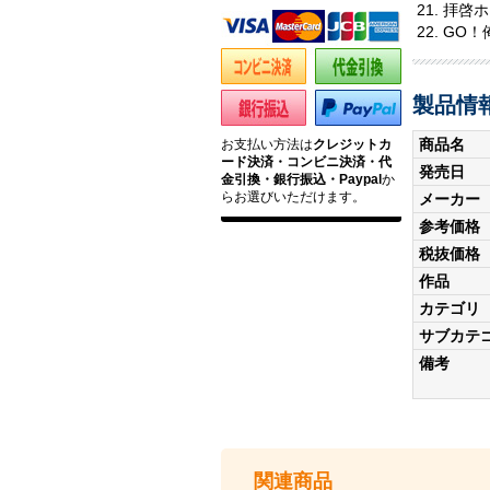
拝啓ホ
GO！
製品情
商品名
お支払い方法は
クレジットカ
ード決済・コンビニ決済・代
発売日
金引換・銀行振込・Paypal
か
らお選びいただけます。
メーカー
参考価格
税抜価格
作品
カテゴリ
サブカテ
備考
関連商品