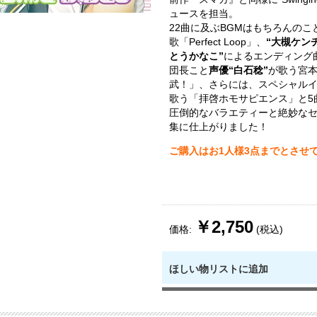
ュースを担当。
22曲に及ぶBGMはもちろんのこ
歌「Perfect Loop」、
“大槻ケンヂ
とうかなこ”
によるエンディング
団長こと
声優“白石稔”
が歌う宮
武！」、さらには、スペシャル
歌う「拝啓ホモサピエンス」と5
圧倒的なバラエティーと絶妙な
集に仕上がりました！
ご購入はお1人様3点までとさせ
￥2,750
価格:
(税込)
ほしい物リストに追加