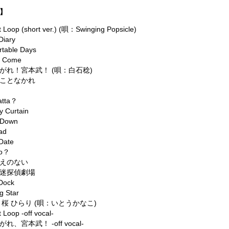
】
t Loop (short ver.) (唄：Swinging Popsicle)
Diary
table Days
 Come
がれ！宮本武！ (唄：白石稔)
ことなかれ
atta？
 Curtain
 Down
ad
Date
Do？
えのない
迷探偵劇場
Dock
g Star
 桜 ひらり (唄：いとうかなこ)
t Loop -off vocal-
れ、宮本武！ -off vocal-