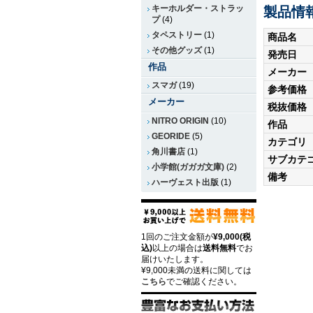
キーホルダー・ストラッ
製品情
プ
(4)
タペストリー
(1)
商品名
その他グッズ
(1)
発売日
作品
メーカー
スマガ
(19)
参考価格
メーカー
税抜価格
NITRO ORIGIN
(10)
作品
GEORIDE
(5)
カテゴリ
角川書店
(1)
サブカテ
小学館(ガガガ文庫)
(2)
備考
ハーヴェスト出版
(1)
1回のご注文金額が
¥9,000(税
込)
以上の場合は
送料無料
でお
届けいたします。
¥9,000未満の送料に関しては
こちら
でご確認ください。