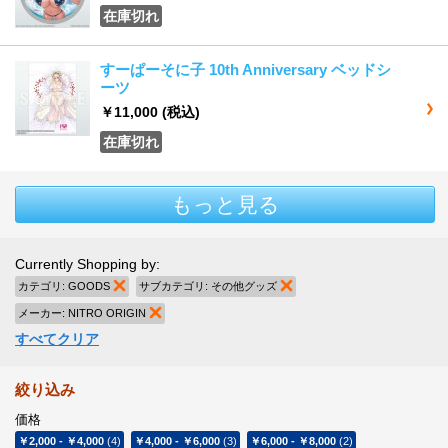
在庫切れ
すーぱーそに子 10th Anniversary ベッドシ
ーツ
￥11,000
(税込)
在庫切れ
もっと見る
Currently Shopping by:
カテゴリ:
GOODS
商品の削除
サブカテゴリ:
その他グッズ
商品の削除
メーカー:
NITRO ORIGIN
商品の削除
すべてクリア
絞り込み
価格
￥2,000
-
￥4,000
(4)
￥4,000
-
￥6,000
(3)
￥6,000
-
￥8,000
(2)