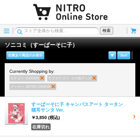
Menu
Cart
検索
ソニコミ（すーぱーそに子）
在庫あり商品のみ表示
Sort
Currently Shopping by:
カテゴリ:
GOODS
商品の削除
サブカテゴリ:
その他グッズ
商品の削除
メーカー:
NITRO ORIGIN
商品の削除
すーぱーそに子 キャンバスアート タータン
猫耳サンタ Ver.
￥3,850
(税込)
在庫切れ