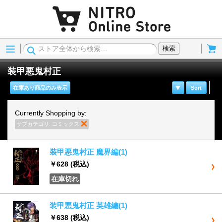
Menu
Cart
検索
装甲悪鬼村正
在庫あり商品のみ表示
Sort
Currently Shopping by:
サブカテゴリ:
コミックス
商品の削除
装甲悪鬼村正 魔界編(1)
￥628
(税込)
在庫切れ
装甲悪鬼村正 英雄編(1)
￥638
(税込)