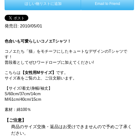
ほしい物リストに追加
Email to Friend
発売日:
2010/05/01
色合いも可愛らしいコノエTシャツ！
コノエたち「猫」をモチーフにしたキュートなデザインのTシャツで
す！
普段着としてぜひワードローブに加えてください!
こちらは
【女性用Mサイズ】
です。
サイズ表をご覧の上、ご注文願います。
【サイズ/着丈/身幅/袖丈】
S/60cm/37cm/14cm
M/61cm/40cm/15cm
素材：綿100％
【ご注意】
商品のサイズ交換・返品はお受けできませんので予めご了承く
ださい。