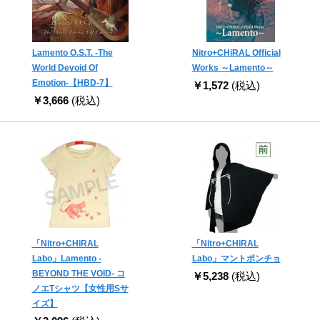
Lamento O.S.T. -The
Nitro+CHiRAL Official
World Devoid Of
Works ～Lamento～
Emotion-【HBD-7】
￥1,572
(税込)
￥3,666
(税込)
「Nitro+CHiRAL
「Nitro+CHiRAL
Labo」Lamento -
Labo」マントポンチョ
BEYOND THE VOID- コ
￥5,238
(税込)
ノエTシャツ【女性用Sサ
イズ】