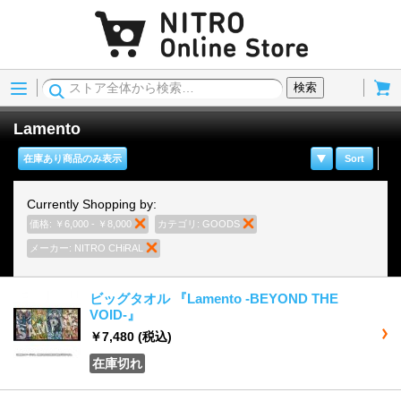
Menu
Cart
検索
Lamento
在庫あり商品のみ表示
Sort
Currently Shopping by:
価格:
￥6,000 - ￥8,000
商品の削除
カテゴリ:
GOODS
商品の削除
メーカー:
NITRO CHiRAL
商品の削除
ビッグタオル 『Lamento -BEYOND THE
VOID-』
￥7,480
(税込)
在庫切れ