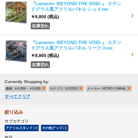
『Lamento -BEYOND THE VOID-』 ステン
ドグラス風アクリルパネル シュイver.
￥8,800
(税込)
在庫切れ
『Lamento -BEYOND THE VOID-』 ステン
ドグラス風アクリルパネル リークスver.
￥8,800
(税込)
在庫切れ
Currently Shopping by:
価格:
￥6,000 - ￥8,000
商品の削除
カテゴリ:
GOODS
商品の削除
メーカー:
NITRO CHiRAL
商品
すべてクリア
絞り込み
サブカテゴリ
アクリルスタンド
(2)
その他グッズ
(1)
作品