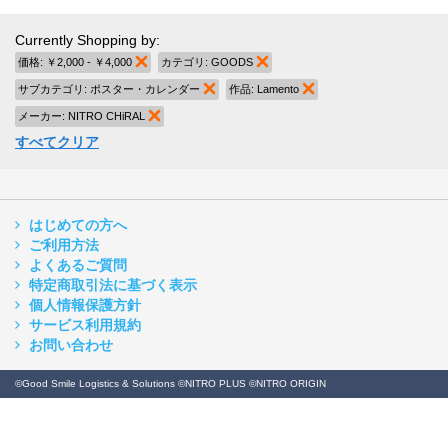
Currently Shopping by:
価格:
￥2,000 - ￥4,000
商品の削除
カテゴリ:
GOODS
商品の削除
サブカテゴリ:
ポスター・カレンダー
商品の削除
作品:
Lamento
商品の削除
メーカー:
NITRO CHiRAL
商品の削除
すべてクリア
はじめての方へ
ご利用方法
よくあるご質問
特定商取引法に基づく表示
個人情報保護方針
サービス利用規約
お問い合わせ
©Good Smile Logistics & Solutions ©NITRO PLUS ©NITRO ORIGIN