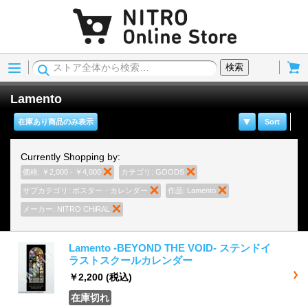
Menu
Cart
検索
Lamento
在庫あり商品のみ表示
Sort
Currently Shopping by:
価格:
￥2,000 - ￥4,000
商品の削除
カテゴリ:
GOODS
商品の削除
サブカテゴリ:
ポスター・カレンダー
商品の削除
作品:
Lamento
商品の削除
メーカー:
NITRO CHiRAL
商品の削除
Lamento -BEYOND THE VOID- ステンドイ
ラストスクールカレンダー
￥2,200
(税込)
在庫切れ