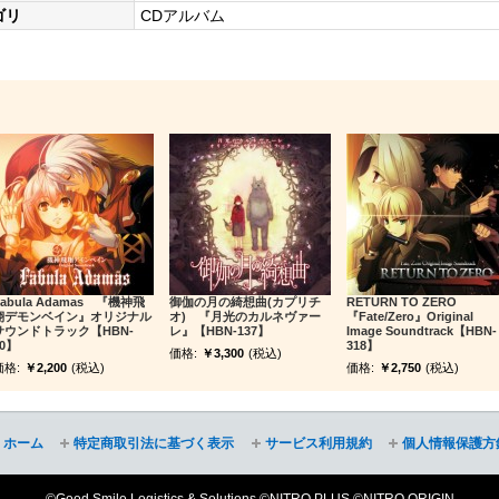
ゴリ
CDアルバム
Fabula Adamas 『機神飛
御伽の月の綺想曲(カプリチ
RETURN TO ZERO
翔デモンベイン』オリジナル
オ) 『月光のカルネヴァー
『Fate/Zero』Original
サウンドトラック【HBN-
レ』【HBN-137】
Image Soundtrack【HBN-
10】
318】
価格:
￥3,300
(税込)
価格:
￥2,200
(税込)
価格:
￥2,750
(税込)
ホーム
特定商取引法に基づく表示
サービス利用規約
個人情報保護方
©Good Smile Logistics & Solutions ©NITRO PLUS ©NITRO ORIGIN