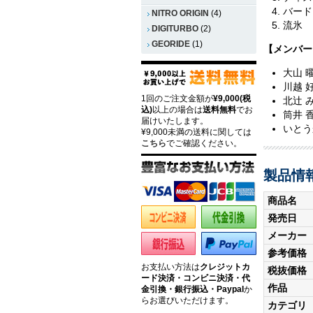
バード
NITRO ORIGIN
(4)
流氷
DIGITURBO
(2)
GEORIDE
(1)
【メンバー
大山 曜：
川越 好
1回のご注文金額が
¥9,000(税
北辻 み
込)
以上の場合は
送料無料
でお
筒井 香織
届けいたします。
いとう
¥9,000未満の送料に関しては
こちら
でご確認ください。
製品情
商品名
発売日
メーカー
参考価格
お支払い方法は
クレジットカ
税抜価格
ード決済・コンビニ決済・代
作品
金引換・銀行振込・Paypal
か
らお選びいただけます。
カテゴリ