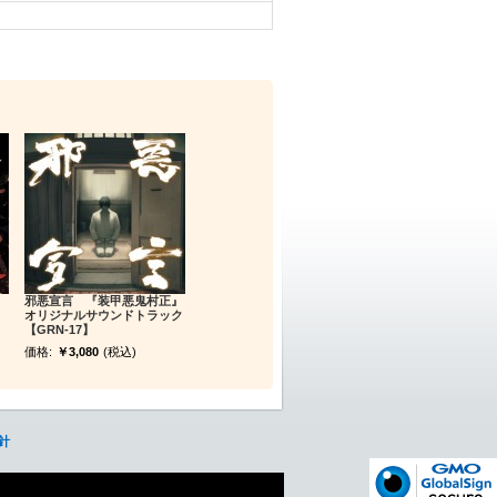
邪悪宣言 『装甲悪鬼村正』
オリジナルサウンドトラック
【GRN-17】
価格:
￥3,080
(税込)
針