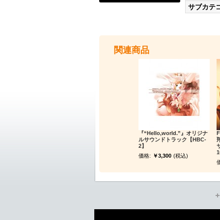
サブカテ
関連商品
『“Hello,world.”』オリジナ
ルサウンドトラック【HBC-
2】
価格:
￥3,300
(税込)