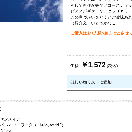
そして新作が完全アコースティ
ピアノがギターが、クラリネッ
この息づかいをとくとご賞味あ
（紹介文：いとうかなこ）
ご購入はお1人様5点までとさせ
￥1,572
価格:
(税込)
ほしい物リストに追加
】
センスィア
ルネットワーク（“Hello,world.”）
タンス