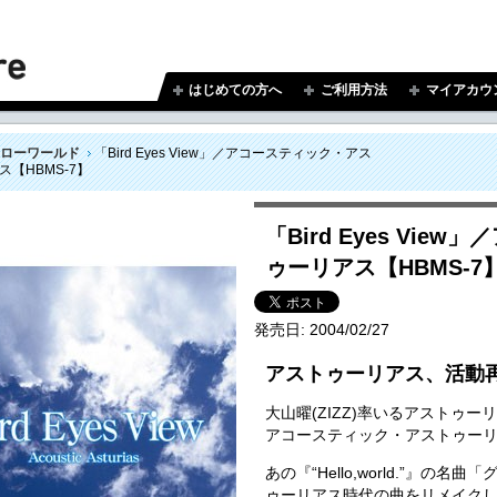
はじめての方へ
ご利用方法
マイアカウ
ローワールド
「Bird Eyes View」／アコースティック・アス
【HBMS-7】
「Bird Eyes Vi
ゥーリアス【HBMS-7
発売日:
2004/02/27
アストゥーリアス、活動
大山曜(ZIZZ)率いるアストゥ
アコースティック・アストゥー
あの『“Hello,world.”』
ゥーリアス時代の曲をリメイク