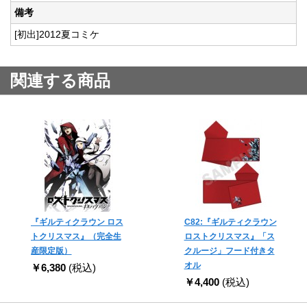
備考
[初出]2012夏コミケ
関連する商品
『ギルティクラウン ロス
C82:『ギルティクラウン
トクリスマス』（完全生
ロストクリスマス』「ス
産限定版）
クルージ」フード付きタ
オル
￥6,380
(税込)
￥4,400
(税込)