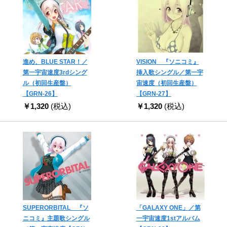
進め、BLUE STAR！／
VISION 『ソニコミ』
第一宇宙速度3rdシング
挿入歌シングル／第一宇
ル（初回生産盤）
宙速度（初回生産盤）
【GRN-26】
【GRN-27】
￥1,320
(税込)
￥1,320
(税込)
SUPERORBITAL 『ソ
「GALAXY ONE」／第
ニコミ』主題歌シングル
一宇宙速度1stアルバム