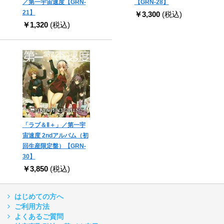
／第一宇宙速度【GRN-
【GRN-28】
21】
￥3,300
(税込)
￥1,320
(税込)
「ラブ＆Ⅱ＋」／第一宇
宙速度 2ndアルバム（初
回生産限定盤）【GRN-
30】
￥3,850
(税込)
はじめての方へ
ご利用方法
よくあるご質問