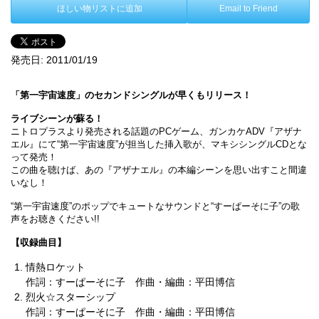
ほしい物リストに追加
Email to Friend
発売日:
2011/01/19
「第一宇宙速度」のセカンドシングルが早くもリリース！
ライブシーンが蘇る！
ニトロプラスより発売される話題のPCゲーム、ガンカケADV『アザナ
エル』にて“第一宇宙速度”が担当した挿入歌が、マキシシングルCDとな
って発売！
この曲を聴けば、あの『アザナエル』の本編シーンを思い出すこと間違
いなし！
“第一宇宙速度”のポップでキュートなサウンドと“すーぱーそに子”の歌
声をお聴きください!!
【収録曲目】
情熱ロケット
作詞：すーぱーそに子 作曲・編曲：平田博信
烈火☆スターシップ
作詞：すーぱーそに子 作曲・編曲：平田博信