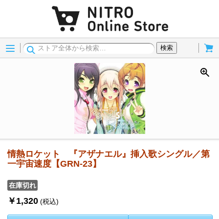
Menu
Cart
検索
情熱ロケット 『アザナエル』挿入歌シングル／第
一宇宙速度【GRN-23】
在庫切れ
￥1,320
(税込)